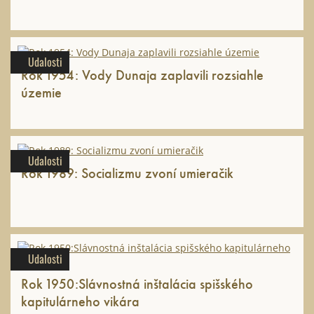
Udalosti
Rok 1954: Vody Dunaja zaplavili rozsiahle
územie
Udalosti
Rok 1989: Socializmu zvoní umieračik
Udalosti
Rok 1950:Slávnostná inštalácia spišského
kapitulárneho vikára