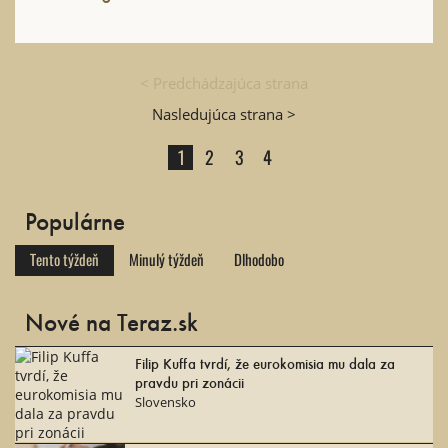
< Predchádzajúca strana
Nasledujúca strana >
1
2
3
4
Populárne
Tento týždeň
Minulý týždeň
Dlhodobo
Nové na Teraz.sk
Filip Kuffa tvrdí, že eurokomisia mu dala za
pravdu pri zonácii
Slovensko