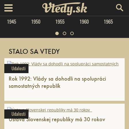
Vtedy.sk
menu
1945
1950
1955
1960
1965
STALO SA VTEDY
Udalosti
Rok 1992: Vlády sa dohodli na spolupráci
samostatných republík
Udalosti
Ústava Slovenskej republiky má 30 rokov