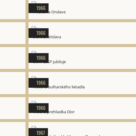
1966
Prietrž na Ondave
1966
Stará Bratislava
1966
Dom ČSSP jubiluje
1966
Havária bulharského lietadla
1966
Módna prehliadka Dior
1967