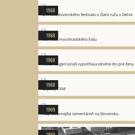
1968
Z II. celoslovenského festivalu o Zlatú ružu v Detve
1968
Slávnosť novohradského ľudu
1968
MUDr. Eugen Jonáš vypočítava plodné dni pre ženy
1968
Zájazdy CKM
1969
Najmodernejšia cementáreň na Slovensku
1969