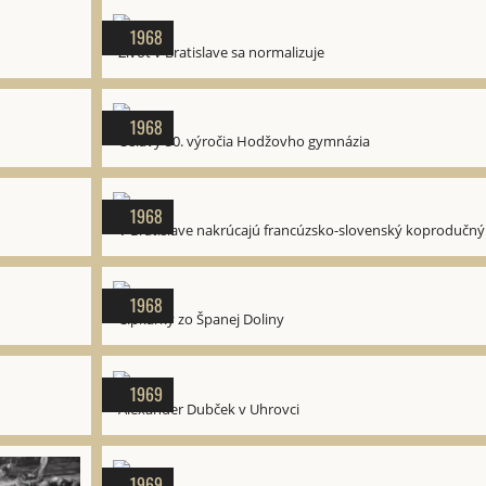
1968
Život v Bratislave sa normalizuje
1968
Oslavy 50. výročia Hodžovho gymnázia
1968
V Bratislave nakrúcajú francúzsko-slovenský koprodučný
1968
Čipkárky zo Španej Doliny
1969
Alexander Dubček v Uhrovci
1969