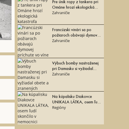
Pre únik ropy z tankera pri
Ománe hrozí ekologická
katastrofa
Zahraničie
Francúzski vinári sa po
požiaroch obávajú dymovej
príchute vo víne
Zahraničie
Výbuch bomby nastraženej
pri Damasku si vyžiadal
obete a zranených
Zahraničie
Na kúpalisku Diakovce
UNIKALA LÁTKA, osem ľudí
skončilo v nemocnici
Regióny