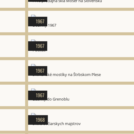
Prvá predajňa skla Moser na Slovensku
1967
Dožinky 1967
1967
Počítač
1967
Skokanské mostíky na Štrbskom Plese
1967
Lízanky do Grenoblu
1968
Škola ovčiarskych majstrov