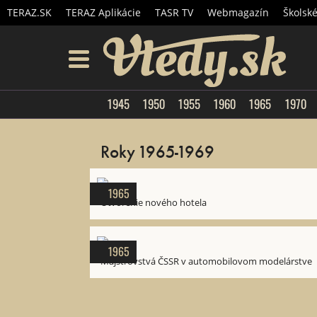
TERAZ.SK
TERAZ Aplikácie
TASR TV
Webmagazín
Školsk
Vtedy.
menu
1945
1950
1955
1960
1965
1970
Roky 1965-1969
1965
Otvorenie nového hotela
1965
Majstrovstvá ČSSR v automobilovom modelárstve