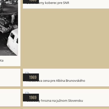
Dekoratívny koberec pre SNR
eta
1969
Herderova cena pre Albína Brunovského
1969
Oberačky hrozna na južnom Slovensku