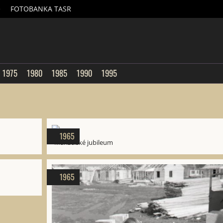
é
FOTOBANKA TASR
sk
1975
1980
1985
1990
1995
1965
Manželské jubileum
1965