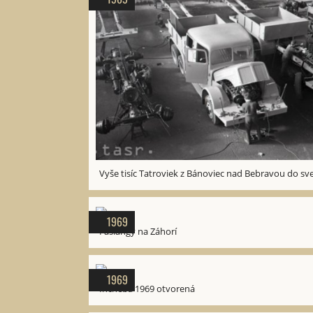
Vyše tisíc Tatroviek z Bánoviec nad Bebravou do sv
1969
Fašiangy na Záhorí
1969
Incheba 1969 otvorená