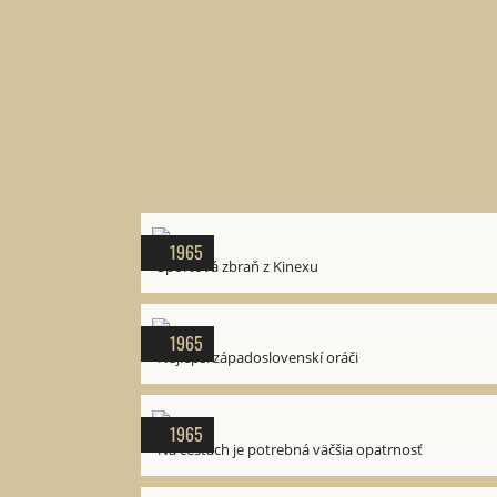
1965
Športová zbraň z Kinexu
1965
Najlepší západoslovenskí oráči
1965
Na cestách je potrebná väčšia opatrnosť