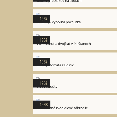
Mlieko pre žiakov na školách
1967
Grissiny - výborná pochúťka
1967
Zo stretnutia dvojčiat v Piešťanoch
1967
Levie pätorčatá z Bojníc
1967
Nové letušky
1968
Prvé cestné zvodidlové zábradlie