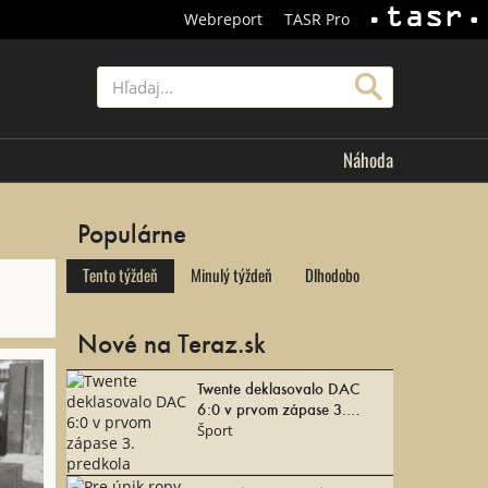
Webreport
TASR Pro
TASR
Hľadať
Náhoda
Populárne
Tento týždeň
Minulý týždeň
Dlhodobo
Nové na Teraz.sk
Twente deklasovalo DAC
6:0 v prvom zápase 3.
predkola
Šport