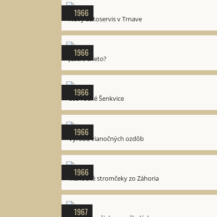
1966
Nový autoservis v Trnave
1966
Jeseň, či leto?
1966
800-ročné Šenkvice
1966
Výroba vianočných ozdôb
1966
Vianočné stromčeky zo Záhoria
1967