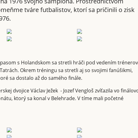
úna 1976 svojho šampióna. Prostredníctvom
omeňme tváre futbalistov, ktorí sa pričinili o zisk
976.
ápasom s Holandskom sa stretli hráči pod vedením trénerov
atrách. Okrem tréningu sa stretli aj so svojimi fanúšikmi,
toré sa dostalo až do samého finále.
kej dvojice Václav Ježek - Jozef Vengloš zvíťazila vo finálo
tu, ktorý sa konal v Belehrade. V tíme mali početné