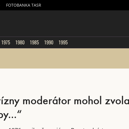
é
FOTOBANKA TASR
sk
1975
1980
1985
1990
1995
evízny moderátor mohol zvola
y...“