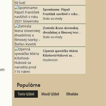
Spomíname: Pápež
František navštívil v roku
2021 Slovensko
Stalo sa vtedy
Zomrela ikona slovenskej
divadelnej a filmovej tvorby
– Štefan Kvietik
Stalo sa vtedy
Operná speváčka Mária
Kišoňová-Hubová sa
narodila pred 110 rokmi
Osobnosti
vom
Populárne
Tento týždeň
Minulý týždeň
Dlhodobo