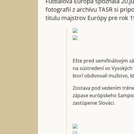
Futbalová Európa spoznala 20.j
fotografií z archívu TASR si prip
titulu majstrov Európy pre rok 1
Ešte pred semifinálovým z
na sústredení vo Vysokých T
ktorí obdivovali mužstvo, k
Zostava pod vedením tréners
zápase európskeho šampioná
zastúpenie Slováci.