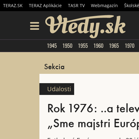
TERAZ.SK
TERAZ Aplikácie
TASR TV
Webmagazín
Školsk
Vtedy.
menu
1945
1950
1955
1960
1965
1970
Sekcia
Udalosti
Rok 1976: ..a tel
„Sme majstri Európ