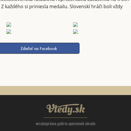
 každého si priniesla medailu. Slovenskí hráči boli vždy
Zdieľať na Facebook
Vtedy.sk
verejnoprávna galéria spomienok národa