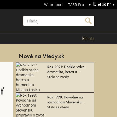
Webreport
TASR Pro
TASR
Hľadať
Náhoda
Nové na Vtedy.sk
Rok 2021: Dotĺklo srdce
dramatika, herca a
humoristu Milana Lasicu
Stalo sa vtedy
ť
Rok 1998: Povodne na
východnom Slovensku
pripravili o život 50 ľudí
Stalo sa vtedy