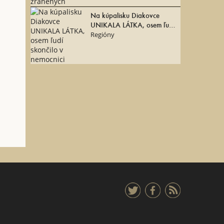
Na kúpalisku Diakovce
UNIKALA LÁTKA, osem ľudí
skončilo v nemocnici
Regióny
twitter
facebook
rss