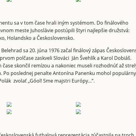
nentu sa v tom čase hrali iným systémom. Do finálového
lavnom meste Juhoslávie postúpili štyri najlepšie družstvá:
ko, Holandsko a Československo.
 Belehrad sa 20. júna 1976 začal finálový zápas Českosloven
prvom polčase zaskveli Slováci Ján Švehlík a Karol Dobiáš.
čase skončil remízou a nakoniec museli rozhodnúť až strel
. Po poslednej penalte Antonína Panenku mohol populárny
olák zvolať „Góol! Sme majstri Európy...“.
československá futbalová reprezentácia zúčastnila na troch