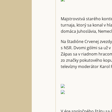
Majstrovstvá starého konti
turnaja, ktorý sa konal v h
domáca Juhoslávia, Nemec
Na štadióne Crvenej zvezdy
s NSR. Dvomi gólmi sa už v 
Zápas sa v riadnom hracom 
zo značky pokutového kopu
televízny moderátor Karol P
V ére spoločného štátu sa 