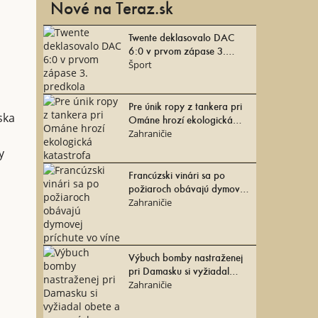
Nové na Teraz.sk
Twente deklasovalo DAC
6:0 v prvom zápase 3.
predkola
Šport
Pre únik ropy z tankera pri
ska
Ománe hrozí ekologická
katastrofa
Zahraničie
y
Francúzski vinári sa po
požiaroch obávajú dymovej
príchute vo víne
Zahraničie
Výbuch bomby nastraženej
pri Damasku si vyžiadal
obete a zranených
Zahraničie