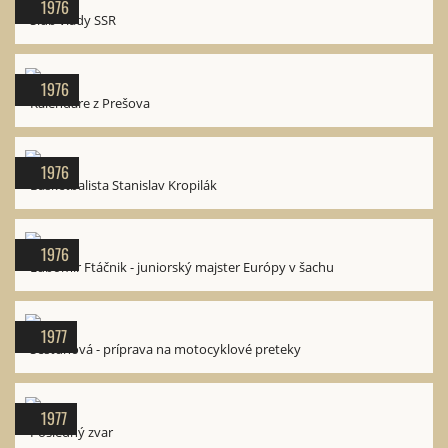
1976
Sľub vlády SSR
1976
Kalendáre z Prešova
1976
Basketbalista Stanislav Kropilák
1976
Ľubomír Ftáčnik - juniorský majster Európy v šachu
1977
Šesťdňová - príprava na motocyklové preteky
1977
Posledný zvar