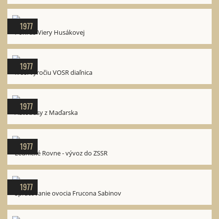
1977
Pohreb Viery Husákovej
1977
K 60. výročiu VOSR diaľnica
1977
Autobusy z Maďarska
1977
Lednické Rovne - vývoz do ZSSR
1977
Spracovanie ovocia Frucona Sabinov