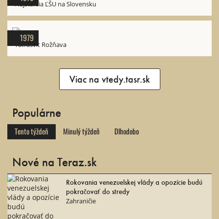
Najstaršia ĽŠU na Slovensku
1979
Tatrasvit Rožňava
Viac na vtedy.tasr.sk
Populárne
Tento týždeň
Minulý týždeň
Dlhodobo
Nové na Teraz.sk
Rokovania venezuelskej vlády a opozície budú
pokračovať do stredy
Zahraničie