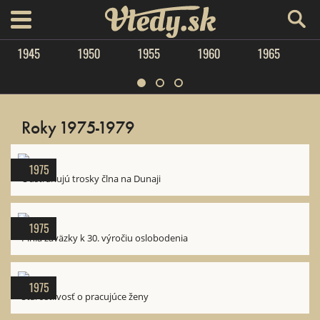
Vtedy.sk
menu
1945
1950
1955
1960
1965
Roky 1975-1979
1975
Odstraňujú trosky člna na Dunaji
1975
Plnia záväzky k 30. výročiu oslobodenia
1975
Starostlivosť o pracujúce ženy