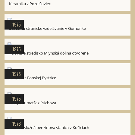
Keramika z Pozdišoviec
1975
Dôraz na stranícke vzdelávanie v Gumonke
1975
Televízne stredisko Mlynská dolina otvorené
1975
Dia pivo z Banskej Bystrice
1975
Viac pneumatík z Púchova
1976
Samoobslužná benzínová stanica v Košiciach