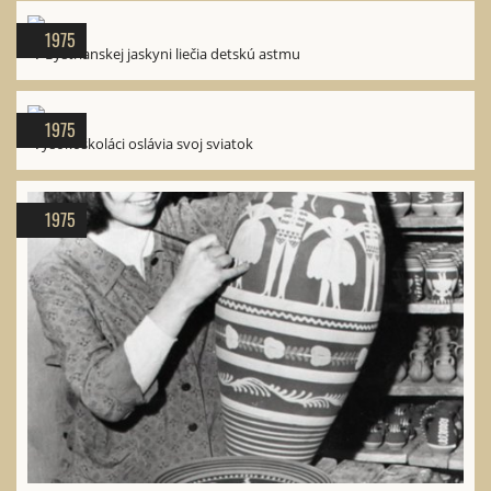
1975
V Bystrianskej jaskyni liečia detskú astmu
1975
Vysokoškoláci oslávia svoj sviatok
1975