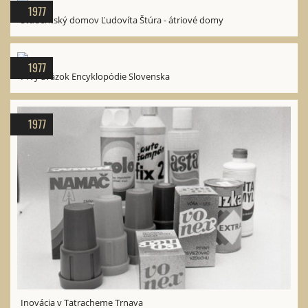
1977
Študentský domov Ľudovíta Štúra - átriové domy
1977
Prvý zväzok Encyklopódie Slovenska
1977
Inovácia v Tatracheme Trnava