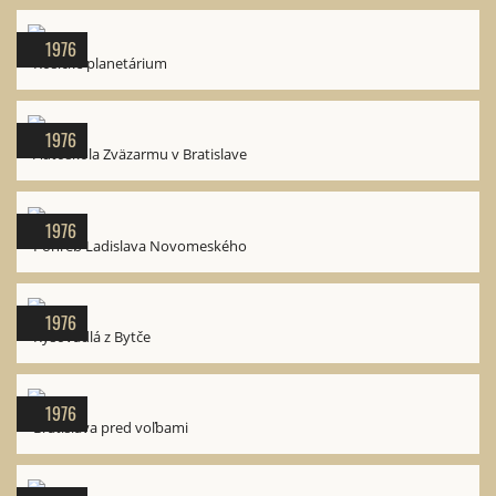
1976
Košické planetárium
1976
Autoškola Zväzarmu v Bratislave
1976
Pohreb Ladislava Novomeského
1976
Rysovadlá z Bytče
1976
Bratislava pred voľbami