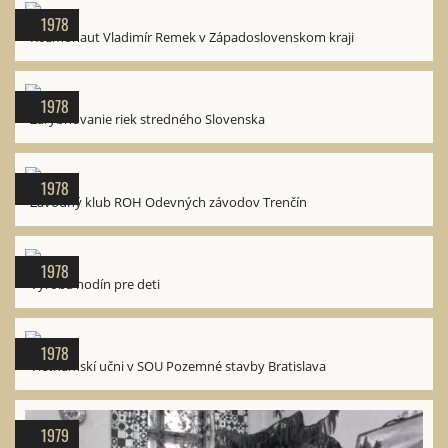
1978
Kozmonaut Vladimír Remek v Západoslovenskom kraji
1978
Zarybňovanie riek stredného Slovenska
1978
Závodný klub ROH Odevných závodov Trenčín
1978
Výroba hodín pre deti
1978
Vietnamskí učni v SOU Pozemné stavby Bratislava
1979