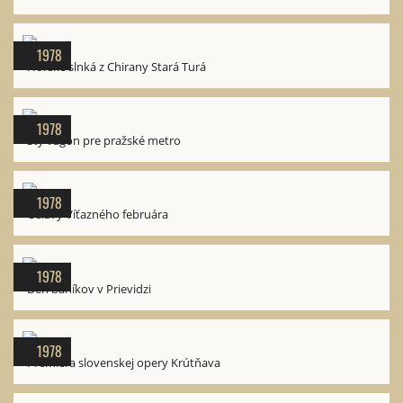
1978
Horské slnká z Chirany Stará Turá
1978
Stý vagón pre pražské metro
1978
Oslavy Víťazného februára
1978
Deň baníkov v Prievidzi
1978
Premiéra slovenskej opery Krútňava