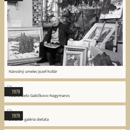
Národný umelec Jozef Kollár
1979
Vodné dielo Gabčíkovo-Nagymaros
1979
Bibiana - galéria dieťaťa