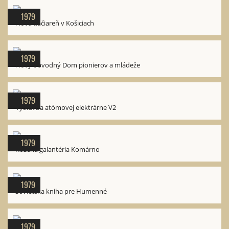
1979
Nová tlačiareň v Košiciach
1979
Nový obvodný Dom pionierov a mládeže
1979
Výstavba atómovej elektrárne V2
1979
Kožená galantéria Komárno
1979
Sovietska kniha pre Humenné
1979