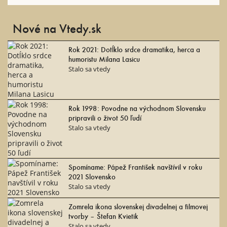
Nové na Vtedy.sk
Rok 2021: Dotĺklo srdce dramatika, herca a
humoristu Milana Lasicu
Stalo sa vtedy
Rok 1998: Povodne na východnom Slovensku
pripravili o život 50 ľudí
Stalo sa vtedy
Spomíname: Pápež František navštívil v roku
2021 Slovensko
Stalo sa vtedy
Zomrela ikona slovenskej divadelnej a filmovej
tvorby – Štefan Kvietik
Stalo sa vtedy