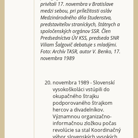
privítali 17. novembra v Bratislave
medzi sebou, pri príležitosti osláv
Medzinárodného dňa študenstva,
predstaviteľov straníckych, štátnych a
spoločenských orgánov SSR. Člen
Predsedníctva ÚV KSS, predseda SNR
Viliam Šalgovič debatuje s mladými.
Foto: Archív TASR, autor V. Benko, 17.
novembra 1989
novembra 1989 - Slovenskí
vysokoškoláci vstúpili do
okupačného štrajku
podporovaného štrajkom
hercov a divadelníkov.
Významnou organizačno-
informačnou zložkou počas
revolúcie sa stal Koordinačný
výbor slovenských vysokých