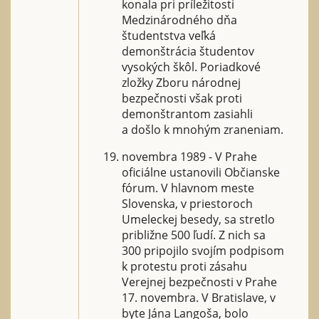
konala pri príležitosti
Medzinárodného dňa
študentstva veľká
demonštrácia študentov
vysokých škôl. Poriadkové
zložky Zboru národnej
bezpečnosti však proti
demonštrantom zasiahli
a došlo k mnohým zraneniam.
novembra 1989 - V Prahe
oficiálne ustanovili Občianske
fórum. V hlavnom meste
Slovenska, v priestoroch
Umeleckej besedy, sa stretlo
približne 500 ľudí. Z nich sa
300 pripojilo svojím podpisom
k protestu proti zásahu
Verejnej bezpečnosti v Prahe
17. novembra. V Bratislave, v
byte Jána Langoša, bolo