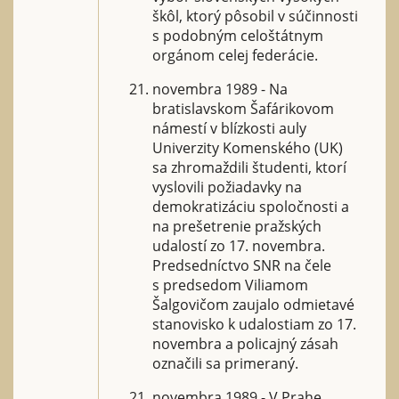
škôl, ktorý pôsobil v súčinnosti
s podobným celoštátnym
orgánom celej federácie.
novembra 1989 - Na
bratislavskom Šafárikovom
námestí v blízkosti auly
Univerzity Komenského (UK)
sa zhromaždili študenti, ktorí
vyslovili požiadavky na
demokratizáciu spoločnosti a
na prešetrenie pražských
udalostí zo 17. novembra.
Predsedníctvo SNR na čele
s predsedom Viliamom
Šalgovičom zaujalo odmietavé
stanovisko k udalostiam zo 17.
novembra a policajný zásah
označili sa primeraný.
novembra 1989 - V Prahe