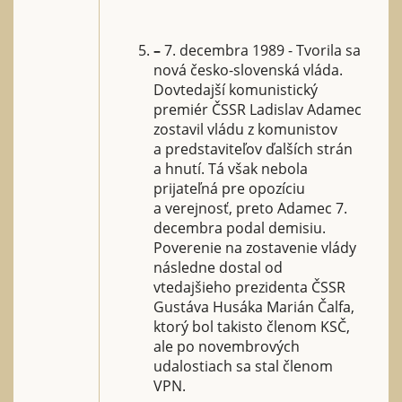
–
7. decembra 1989 - Tvorila sa
nová česko-slovenská vláda.
Dovtedajší komunistický
premiér ČSSR Ladislav Adamec
zostavil vládu z komunistov
a predstaviteľov ďalších strán
a hnutí. Tá však nebola
prijateľná pre opozíciu
a verejnosť, preto Adamec 7.
decembra podal demisiu.
Poverenie na zostavenie vlády
následne dostal od
vtedajšieho prezidenta ČSSR
Gustáva Husáka Marián Čalfa,
ktorý bol takisto členom KSČ,
ale po novembrových
udalostiach sa stal členom
VPN.