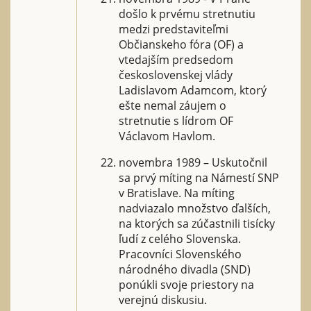
došlo k prvému stretnutiu
medzi predstaviteľmi
Občianskeho fóra (OF) a
vtedajším predsedom
československej vlády
Ladislavom Adamcom, ktorý
ešte nemal záujem o
stretnutie s lídrom OF
Václavom Havlom.
novembra 1989 – Uskutočnil
sa prvý míting na Námestí SNP
v Bratislave. Na míting
nadviazalo množstvo ďalších,
na ktorých sa zúčastnili tisícky
ľudí z celého Slovenska.
Pracovníci Slovenského
národného divadla (SND)
ponúkli svoje priestory na
verejnú diskusiu.