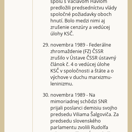
spolu s Václavom Havlom
predložili predsedníctvu vlády
spoločné požiadavky oboch
hnutí. Bolo medzi nimi aj
zrušenie cenzúry a vedúcej
úlohy KSČ.
novembra 1989 - Federálne
zhromaždenie (FZ) ČSSR
zrušilo v Ústave ČSSR ústavný
článok č. 4 o vedúcej úlohe
KSČ v spoločnosti a štáte a o
výchove v duchu marxizmu-
leninizmu.
novembra 1989 - Na
mimoriadnej schôdzi SNR
prijali poslanci demisiu svojho
predsedu Viliama Šalgoviča. Za
predsedu slovenského
parlamentu zvolili Rudolfa