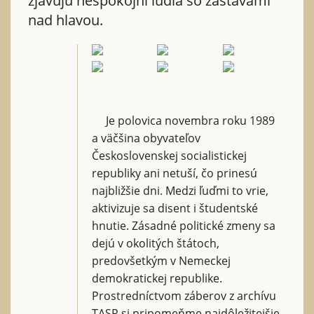
zjavujú nespokojní ľudia so zástavami
nad hlavou.
Je polovica novembra roku 1989
a väčšina obyvateľov
Československej socialistickej
republiky ani netuší, čo prinesú
najbližšie dni. Medzi ľuďmi to vrie,
aktivizuje sa disent i študentské
hnutie. Zásadné politické zmeny sa
dejú v okolitých štátoch,
predovšetkým v Nemeckej
demokratickej republike.
Prostredníctvom záberov z archívu
TASR si pripomeňme najdôležitejšie