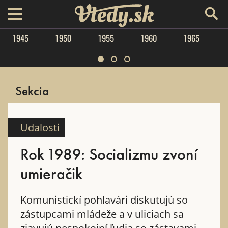
Vtedy.sk
menu
1945
1950
1955
1960
1965
Sekcia
Udalosti
Rok 1989: Socializmu zvoní
umieračik
Komunistickí pohlavári diskutujú so
zástupcami mládeže a v uliciach sa