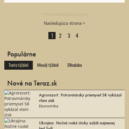
< Predchádzajúca strana
Nasledujúca strana >
1
2
3
4
Populárne
Tento týždeň
Minulý týždeň
Dlhodobo
Nové na Teraz.sk
Agrorezort: Potravinársky priemysel SR vykázal
vlani zisk
Ekonomika
Ukrajina: Nočné ruské útoky zabili najmenej
šesť ľudí