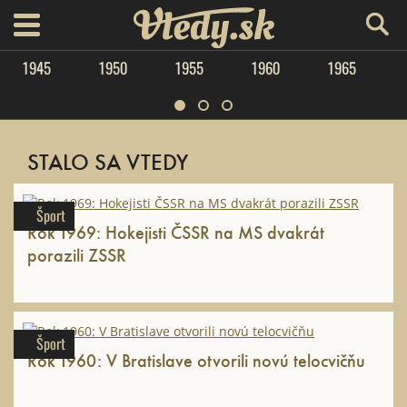
Vtedy.sk
menu
1945
1950
1955
1960
1965
STALO SA VTEDY
Šport
Rok 1969: Hokejisti ČSSR na MS dvakrát
porazili ZSSR
Šport
Rok 1960: V Bratislave otvorili novú telocvičňu