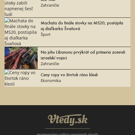
Zahraničie
Machata do finále stovky na MS20, postúpila
aj diaľkarka Švaňová
Šport
Na juhu Libanonu prvýkrát od prímeria zomreli
izraelskí vojaci
Zahraničie
Ceny ropy vo štvrtok ráno klesli
Ekonomika
Vtedy.sk
verejnoprávna galéria spomienok národa