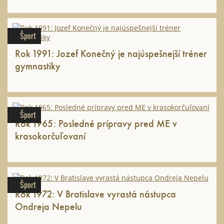
Šport
Rok 1991: Jozef Konečný je najúspešnejší tréner
gymnastiky
Šport
Rok 1965: Posledné prípravy pred ME v
krasokorčuľovaní
Šport
Rok 1972: V Bratislave vyrastá nástupca
Ondreja Nepelu