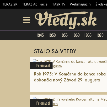
TERAZ.SK
TERAZ Aplikácie
TASR TV
Webmagazín
Školsk
Vtedy.
menu
1945
1950
1955
1960
1965
1970
STALO SA VTEDY
Priemysel
Rok 1975: V Komárne do konca roka
dokončia nový Závod 29. augusta
Priemysel