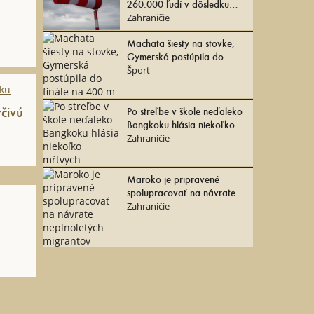
260.000 ľudí v dôsledku
prichádzajúceho tajfúnu
Zahraničie
Machata šiesty na stovke,
Gymerská postúpila do
finále na 400 m
Šport
rčivú
Po streľbe v škole neďaleko
Bangkoku hlásia niekoľko
mŕtvych
Zahraničie
Maroko je pripravené
spolupracovať na návrate
neplnoletých migrantov
Zahraničie