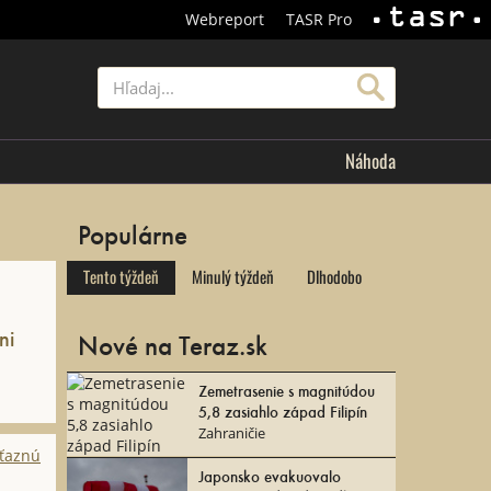
Webreport
TASR Pro
TASR
Hľadať
Náhoda
Populárne
Tento týždeň
Minulý týždeň
Dlhodobo
ni
Nové na Teraz.sk
Zemetrasenie s magnitúdou
5,8 zasiahlo západ Filipín
Zahraničie
Japonsko evakuovalo