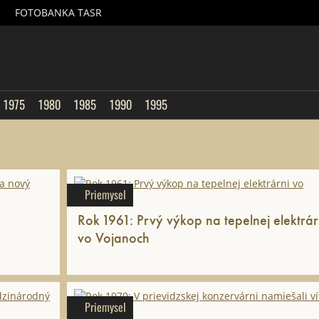
é
FOTOBANKA TASR
sk
1975
1980
1985
1990
1995
Priemysel
Rok 1961: Prvý výkop na tepelnej elektrár
vo Vojanoch
Priemysel