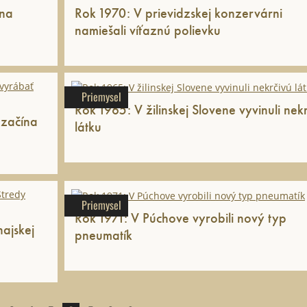
 na
Rok 1970: V prievidzskej konzervárni
namiešali víťaznú polievku
Priemysel
Rok 1965: V žilinskej Slovene vyvinuli nek
 začína
látku
Priemysel
Rok 1971: V Púchove vyrobili nový typ
ajskej
pneumatík