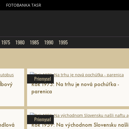
é
FOTOBANKA TASR
sk
1975
1980
1985
1990
1995
Priemysel
kĺbový
Rok 1973: Na trhu je nová pochúťka -
parenica
Priemysel
ndlová
Rok 1959: Na východnom Slovensku našli