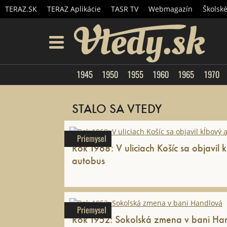
TERAZ.SK
TERAZ Aplikácie
TASR TV
Webmagazín
Školsk
Vtedy.
menu
1945
1950
1955
1960
1965
1970
STALO SA VTEDY
Priemysel
Rok 1968: V uliciach Košíc sa objavil 
autobus
Priemysel
Rok 1952: Sokolská zmena v bani Ha