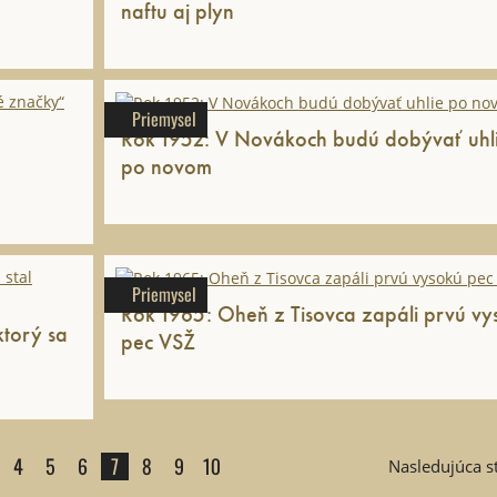
naftu aj plyn
Priemysel
Rok 1952: V Novákoch budú dobývať uhl
po novom
Priemysel
Rok 1965: Oheň z Tisovca zapáli prvú vy
pec VSŽ
4
5
6
7
8
9
10
Nasledujúca s