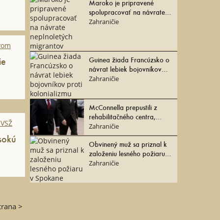
Maroko je pripravené
spolupracovať na návrate
neplnoletých migrantov
Zahraničie
Guinea žiada Francúzsko o
ie
návrat lebiek bojovníkov
proti kolonializmu
Zahraničie
McConnella prepustili z
rehabilitačného centra,
zotavovať sa bude doma
Zahraničie
sokú
Obvinený muž sa priznal k
založeniu lesného požiaru v
Spokane
Zahraničie
trana >