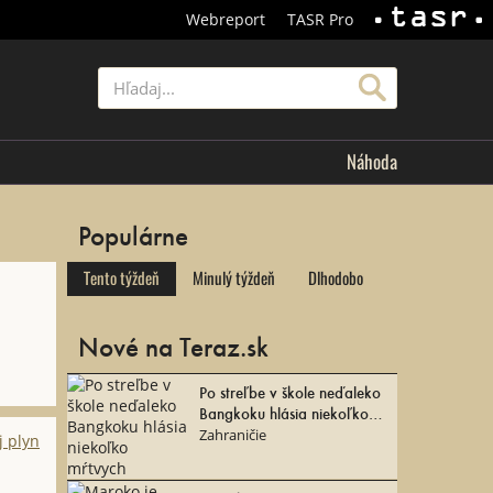
Webreport
TASR Pro
TASR
Hľadať
Náhoda
Populárne
Tento týždeň
Minulý týždeň
Dlhodobo
Nové na Teraz.sk
Po streľbe v škole neďaleko
Bangkoku hlásia niekoľko
mŕtvych
Zahraničie