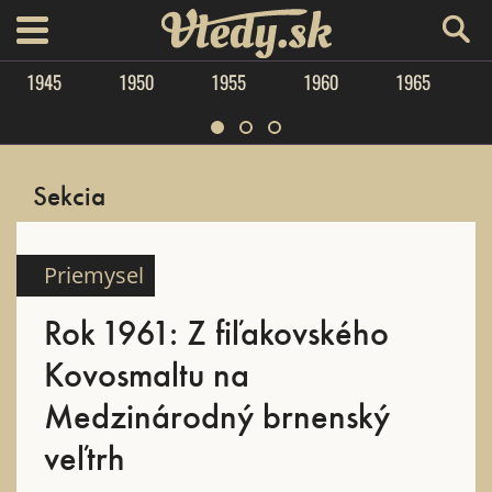
Vtedy.sk
menu
1945
1950
1955
1960
1965
Sekcia
Priemysel
Rok 1961: Z fiľakovského
Kovosmaltu na
Medzinárodný brnenský
veľtrh