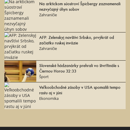
Na arktickom súostroví Špicbergy zaznamenali
nezvyčajný úhyn sobov
Zahraničie
AFP: Zelenskyj navštívi Srbsko, prvýkrát od
začiatku ruskej invázie
Zahraničie
Slovenské hádzanárky prehrali vo štvrťfinále s
Čiernou Horou 32:33
Šport
Veľkoobchodné zásoby v USA spomalili tempo
rastu aj v júni
Ekonomika