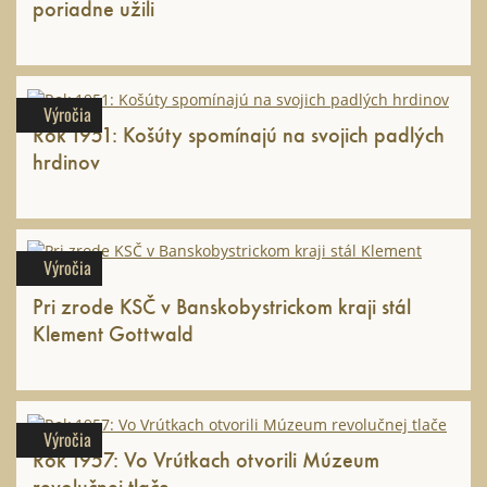
poriadne užili
Výročia
Rok 1951: Košúty spomínajú na svojich padlých
hrdinov
Výročia
Pri zrode KSČ v Banskobystrickom kraji stál
Klement Gottwald
Výročia
Rok 1957: Vo Vrútkach otvorili Múzeum
revolučnej tlače