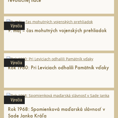
Výročia
9. máj – čas mohutných vojenských prehliadok
Výročia
Rok 1960: Pri Leviciach odhalili Pamätník vďaky
Výročia
Rok 1968: Spomienková maďarská slávnosť v
Sade Janka Kráľa