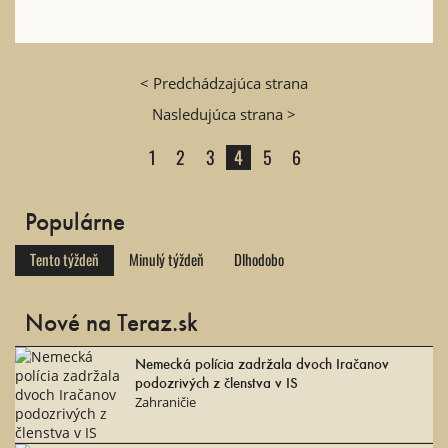
< Predchádzajúca strana
Nasledujúca strana >
1
2
3
4
5
6
Populárne
Tento týždeň
Minulý týždeň
Dlhodobo
Nové na Teraz.sk
Nemecká polícia zadržala dvoch Iračanov
podozrivých z členstva v IS
Zahraničie