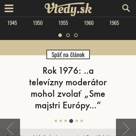
Vtedy.sk
menu
1945
1950
1955
1960
1965
Späť na článok
Rok 1976: ..a
televízny moderátor
mohol zvolať „Sme
majstri Európy...“