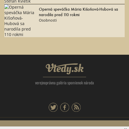
Operná speváčka Mária Kišoňová-Hubová sa
narodila pred 110 rokmi
Osobnosti
Vtedy.sk
verejnoprávna galéria spomienok národa
twitter
facebook
rss
Tlačová agentúra Slovenskej republiky, Dúbravská cesta 14 841 04 Bratislava -