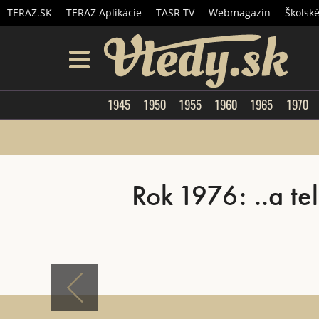
TERAZ.SK
TERAZ Aplikácie
TASR TV
Webmagazín
Školsk
Vtedy.
menu
1945
1950
1955
1960
1965
1970
Rok 1976: ..a t