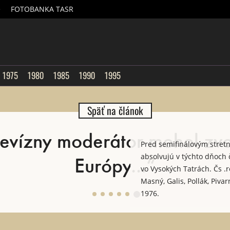
é
FOTOBANKA TASR
sk
1975
1980
1985
1990
1995
Späť na článok
elevízny moderátor mohol zvo
Pred semifinálovým stret
Európy...“
absolvujú v týchto dňoch 
vo Vysokých Tatrách. Čs .
Masný, Galis, Pollák, Pivar
1976.