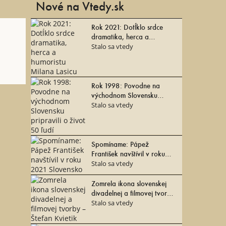
Nové na Vtedy.sk
Rok 2021: Dotĺklo srdce
dramatika, herca a
Ústava Slovenskej republiky má 30 rokov
humoristu Milana Lasicu
Stalo sa vtedy
Rok 1998: Povodne na
východnom Slovensku
pripravili o život 50 ľudí
Stalo sa vtedy
Spomíname: Pápež
František navštívil v roku
2021 Slovensko
Stalo sa vtedy
Zomrela ikona slovenskej
divadelnej a filmovej tvorby
– Štefan Kvietik
Stalo sa vtedy