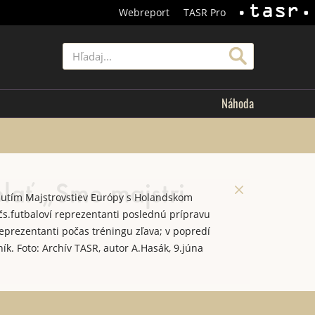
Webreport
TASR Pro
TASR
Hľadať
Náhoda
lať „Sme majstri
nutím Majstrovstiev Európy s Holandskom
čs.futbaloví reprezentanti poslednú prípravu
reprezentanti počas tréningu zľava; v popredí
ník. Foto: Archív TASR, autor A.Hasák, 9.júna