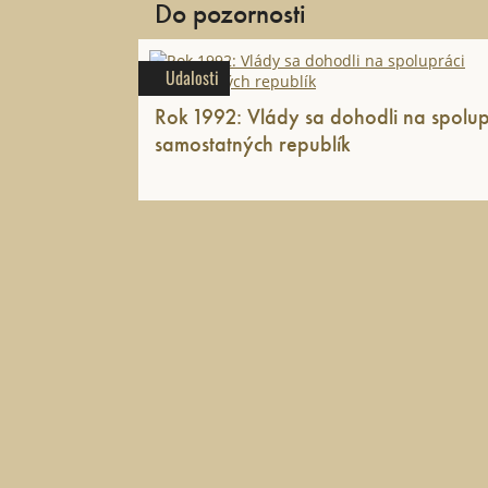
Do pozornosti
Udalosti
Rok 1992: Vlády sa dohodli na spolup
samostatných republík