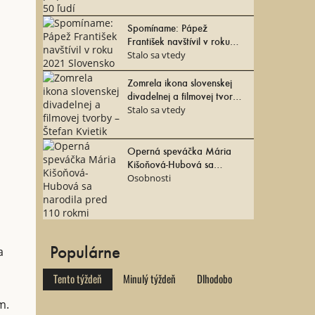
Spomíname: Pápež
František navštívil v roku
2021 Slovensko
Stalo sa vtedy
Zomrela ikona slovenskej
divadelnej a filmovej tvorby
– Štefan Kvietik
Stalo sa vtedy
Operná speváčka Mária
Kišoňová-Hubová sa
narodila pred 110 rokmi
Osobnosti
Populárne
a
Tento týždeň
Minulý týždeň
Dlhodobo
m.