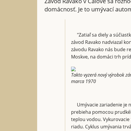
Závod Ravako v Čalove sa rozho
domácnosť. Je to umývací auto
"Zatiaľ sa diely a súčias
závod Ravako nadviazal kon
závodu Ravako nás bude rep
Moskve, na domáci trh príd
Takto vyzerá nový výrobok záv
marca 1970
Umývacie zariadenie je n
prebieha pomocou prudkého
teplou vodou. Vykurovacie 
riadu. Cyklus umývania tr