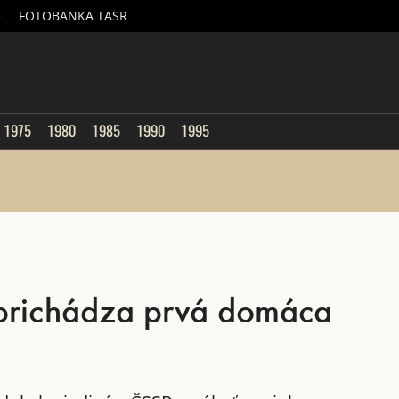
é
FOTOBANKA TASR
sk
1975
1980
1985
1990
1995
 prichádza prvá domáca