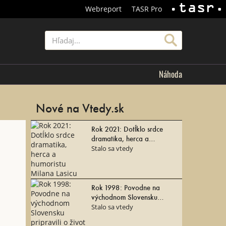
Webreport
TASR Pro
TASR
Hľadať
Náhoda
Nové na Vtedy.sk
Rok 2021: Dotĺklo srdce
dramatika, herca a
humoristu Milana Lasicu
Stalo sa vtedy
Rok 1998: Povodne na
východnom Slovensku
pripravili o život 50 ľudí
Stalo sa vtedy