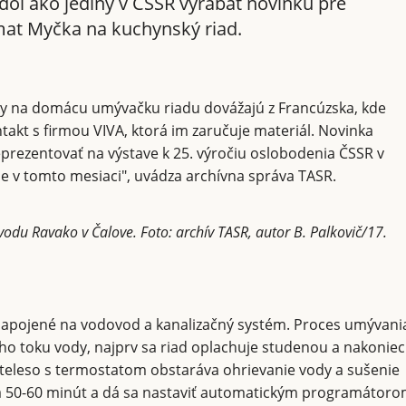
dol ako jediný v ČSSR vyrábať novinku pre
mat Myčka na kuchynský riad.
tky na domácu umývačku riadu dovážajú z Francúzska, kde
takt s firmou VIVA, ktorá im zaručuje materiál. Novinka
rezentovať na výstave k 25. výročiu oslobodenia ČSSR v
e v tomto mesiaci", uvádza archívna správa TASR.
odu Ravako v Čalove. Foto: archív TASR, autor B. Palkovič/17.
apojené na vodovod a kanalizačný systém. Proces umývani
 toku vody, najprv sa riad oplachuje studenou a nakoniec
teleso s termostatom obstaráva ohrievanie vody a sušenie
vá 50-60 minút a dá sa nastaviť automatickým programátoro