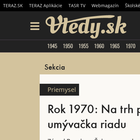
TERAZ.SK
TERAZ Aplikácie
TASR TV
Webmagazín
Školsk
Vtedy.
menu
1945
1950
1955
1960
1965
1970
Sekcia
Priemysel
Rok 1970: Na trh
umývačka riadu