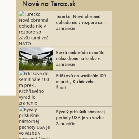
Nové na Teraz.sk
Turecko: Nová obranná
dohoda nie v rozpore so
záväzkami voči NATO
Zahraničie
Ruská ambasáda označila
nález dronu na letisku v
Lipsku za provokáciu
Zahraničie
Frličková do semifinále 100
m prek., Krchňavého
vyradilo zranenie
Šport
Bývalý príslušník námornej
pechoty USA je vo väzbe v
ohrození života
Zahraničie