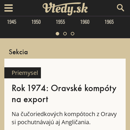
Vtedy.sk
menu
1945
1950
1955
1960
1965
Sekcia
Priemysel
Rok 1974: Oravské kompóty
na export
Na čučoriedkových kompótoch z Oravy
si pochutnávajú aj Angličania.