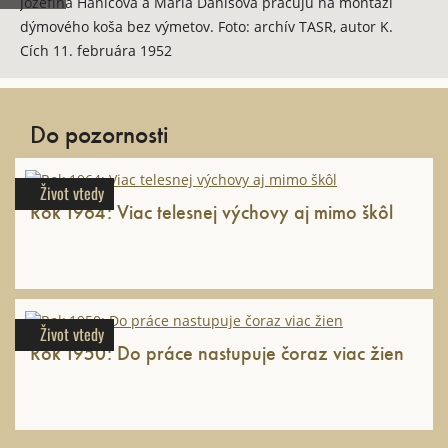
Jozefína Hanicová a Mária Danišová pracujú na montáži
dýmového koša bez výmetov. Foto: archív TASR, autor K.
Cích 11. februára 1952
Do pozornosti
Život vtedy
Rok 1964: Viac telesnej výchovy aj mimo škôl
Život vtedy
Rok 1950: Do práce nastupuje čoraz viac žien