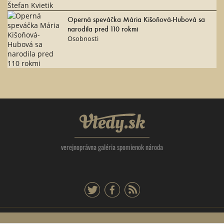
Operná speváčka Mária Kišoňová-Hubová sa
narodila pred 110 rokmi
Osobnosti
Vtedy.sk
verejnoprávna galéria spomienok národa
twitter
facebook
rss