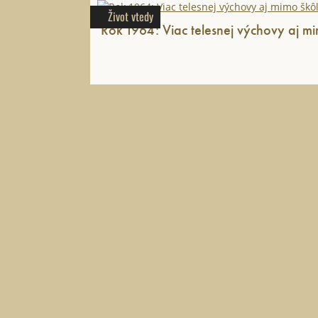
Život vtedy
Rok 1964: Viac telesnej výchovy aj mi