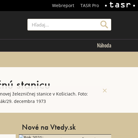
Webreport
TASR Pro
TASR
Hľadať
Náhoda
čnú stanicu
novej železničnej stanice v Košiciach. Foto:
ščák/29. decembra 1973
Nové na Vtedy.sk