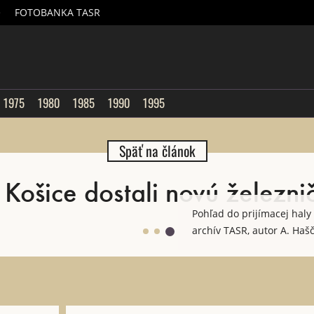
é
FOTOBANKA TASR
sk
1975
1980
1985
1990
1995
Späť na článok
Košice dostali novú železni
Pohľad do prijímacej haly 
archív TASR, autor A. Ha