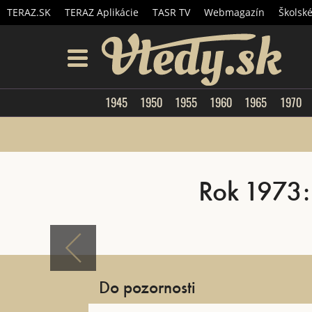
TERAZ.SK
TERAZ Aplikácie
TASR TV
Webmagazín
Školsk
Vtedy.
menu
1945
1950
1955
1960
1965
1970
Rok 1973: 
Do pozornosti