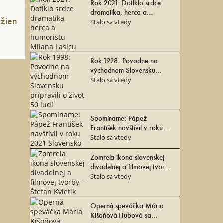
Rok 2021: Dotĺklo srdce
dramatika, herca a
 žien
humoristu Milana Lasicu
Stalo sa vtedy
Rok 1998: Povodne na
východnom Slovensku
pripravili o život 50 ľudí
Stalo sa vtedy
Spomíname: Pápež
František navštívil v roku
2021 Slovensko
Stalo sa vtedy
Zomrela ikona slovenskej
divadelnej a filmovej tvorby
– Štefan Kvietik
Stalo sa vtedy
Operná speváčka Mária
Kišoňová-Hubová sa