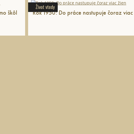
Život vtedy
mo škôl
Rok 1950: Do práce nastupuje čoraz viac