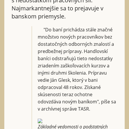
s nedostatkom pracovných síl.
Najmarkantnejšie sa to prejavuje v
banskom priemysle.
"Do baní prichádza stále značné
množstvo nových pracovníkov bez
dostatočných odborných znalostí a
predbežnej prípravy. Handlovskí
baníci odstraňujú tieto nedostatky
zriadením zaškoľovacích kurzov a
inými druhmi školenia. Prípravu
vedie Ján Glesk, ktorý v bani
odpracoval 48 rokov. Získané
skúsenosti teraz ochotne
odovzdáva novým baníkom", píše sa
v archívnej správe TASR.
Základné vedomosti o podstatných