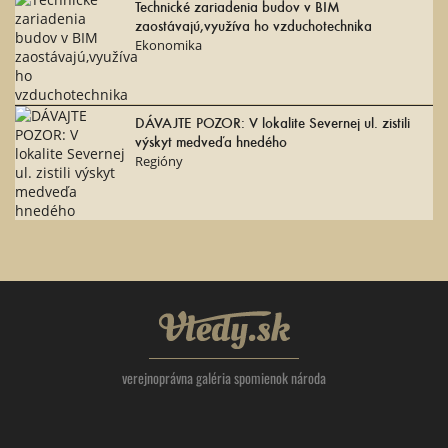
Technické zariadenia budov v BIM
zaostávajú,využíva ho vzduchotechnika
Ekonomika
DÁVAJTE POZOR: V lokalite Severnej ul. zistili
výskyt medveďa hnedého
Regióny
Vtedy.sk
verejnoprávna galéria spomienok národa