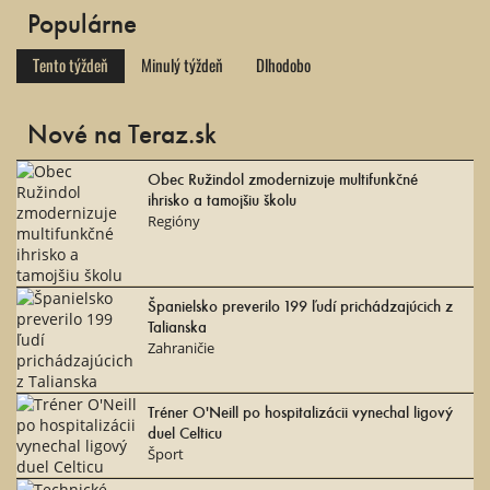
Populárne
Tento týždeň
Minulý týždeň
Dlhodobo
Nové na Teraz.sk
Obec Ružindol zmodernizuje multifunkčné
ihrisko a tamojšiu školu
Regióny
Španielsko preverilo 199 ľudí prichádzajúcich z
Talianska
Zahraničie
Tréner O'Neill po hospitalizácii vynechal ligový
duel Celticu
Šport