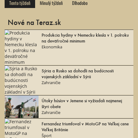
Tento týždeň
Minulý týždeň
Dlhodobo
Nové na Teraz.sk
Produkcia hydiny v Nemecku klesla v 1. polroku
na deväťročné minimum
Ekonomika
Sýria a Rusko sa dohodli na budúcnosti
vojenských základní v Sýrii
Zahraničie
Útoky húsíov v Jemene si vyžiadali najmenej
štyri obete
Zahraničie
Fernandez triumfoval v MotoGP na Veľkej cene
Veľkej Británie
Šport