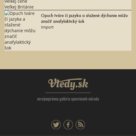
Opuch tváre či jazyka a sťažené dýchanie môžu
značiť anafylaktický šok
Import
Vtedy.sk
verejnoprávna galéria spomienok národa