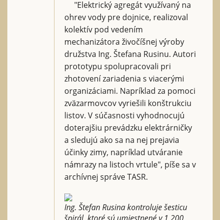
"Elektrický agregát využívaný na
ohrev vody pre dojnice, realizoval
kolektív pod vedením
mechanizátora živočíšnej výroby
družstva Ing. Štefana Rusinu. Autori
prototypu spolupracovali pri
zhotovení zariadenia s viacerými
organizáciami. Napríklad za pomoci
zväzarmovcov vyriešili konštrukciu
listov. V súčasnosti vyhodnocujú
doterajšiu prevádzku elektrárničky
a sledujú ako sa na nej prejavia
účinky zimy, napríklad utváranie
námrazy na listoch vrtule", píše sa v
archívnej správe TASR.
Ing. Štefan Rusina kontroluje šesticu
špirál, ktoré sú umiestnené v 1 200