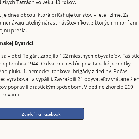
ízkych Tatrách vo veku 43 rokov.
 je dnes obcou, ktorá priťahuje turistov v lete i zime. Za
menávajú citeľný nárast návštevníkov, z ktorých mnohí ani
ojnu prešla.
skej Bystrici.
 sa v obci Telgárt zapojilo 152 miestnych obyvateľov. Fašisti
. septembra 1944. O dva dni neskôr povstalecké jednotky
ného pluku 1. nemeckej tankovej brigády z dediny. Počas
c vyrabovali a vypálili. Zavraždili 21 obyvateľov vrátane žie
akov popravili drastickým spôsobom. V dedine zhorelo 260
udovami.
Zdieľať na Facebook