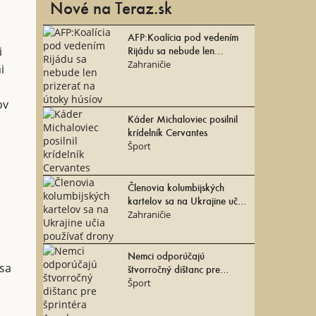
Nové na Teraz.sk
AFP:Koalícia pod vedením
Rijádu sa nebude len
i
prizerať na útoky húsíov
Zahraničie
i
ú
ov
Káder Michaloviec posilnil
krídelník Cervantes
Šport
Členovia kolumbijských
kartelov sa na Ukrajine učia
používať drony
Zahraničie
Nemci odporúčajú
 sa
štvorročný dištanc pre
šprintéra Ansaha
Šport