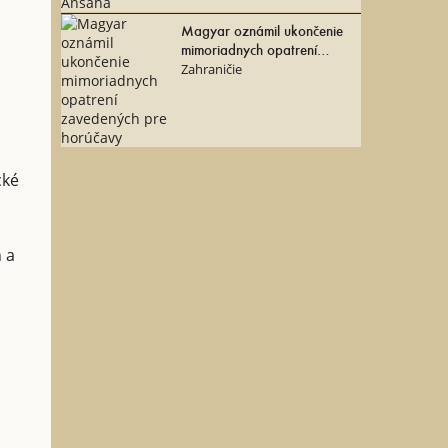
Magyar oznámil ukončenie
mimoriadnych opatrení
zavedených pre horúčavy
Zahraničie
cké
n a