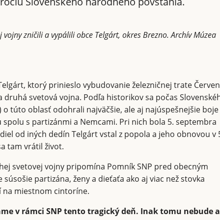
 výročiu Slovenského národného povstania.
 vojny zničili a vypálili obce Telgárt, okres Brezno. Archív Múzea
elgárt, ktorý prinieslo vybudovanie železničnej trate Červe
la druhá svetová vojna. Podľa historikov sa počas Slovenské
 túto oblasť odohrali najväčšie, ale aj najúspešnejšie boje
spolu s partizánmi a Nemcami. Pri nich bola 5. septembra
iel od iných dedín Telgárt vstal z popola a jeho obnovou v 
 tam vrátil život.
ruhej svetovej vojny pripomína Pomník SNP pred obecným
úsošie partizána, ženy a dieťaťa ako aj viac než stovka
í na miestnom cintoríne.
me v rámci SNP tento tragický deň. Inak tomu nebude a