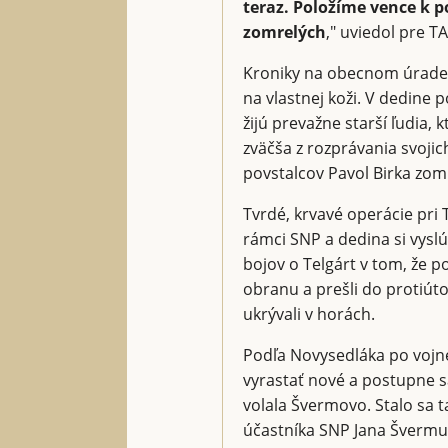
teraz. Položíme vence k 
zomrelých
," uviedol pre T
Kroniky na obecnom úrade v
na vlastnej koži. V dedine
žijú prevažne starší ľudia,
zväčša z rozprávania svojich
povstalcov Pavol Birka zomr
Tvrdé, krvavé operácie pri 
rámci SNP a dedina si vyslú
bojov o Telgárt v tom, že p
obranu a prešli do protiút
ukrývali v horách.
Podľa Novysedláka po vojne
vyrastať nové a postupne s
volala Švermovo. Stalo sa 
účastníka SNP Jana Švermu