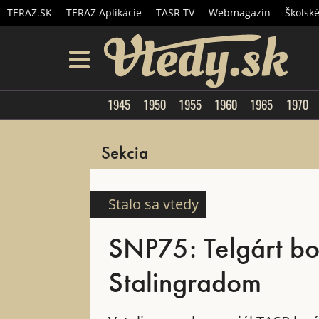
TERAZ.SK
TERAZ Aplikácie
TASR TV
Webmagazín
Školsk
Vtedy.
menu
1945
1950
1955
1960
1965
1970
Sekcia
Stalo sa vtedy
SNP75: Telgárt bo
Stalingradom