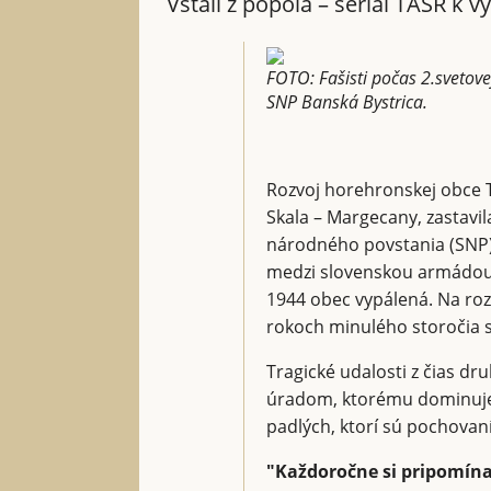
Vstali z popola – seriál TASR k
FOTO: Fašisti počas 2.svetovej
SNP Banská Bystrica.
Rozvoj horehronskej obce T
Skala – Margecany, zastavi
národného povstania (SNP) o
medzi slovenskou armádou 
1944 obec vypálená. Na rozd
rokoch minulého storočia sa
Tragické udalosti z čias d
úradom, ktorému dominuje s
padlých, ktorí sú pochovan
"Každoročne si pripomína