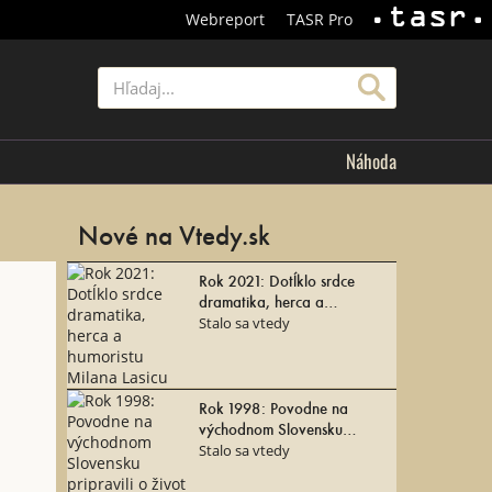
Webreport
TASR Pro
TASR
Hľadať
Náhoda
Nové na Vtedy.sk
Rok 2021: Dotĺklo srdce
dramatika, herca a
humoristu Milana Lasicu
Stalo sa vtedy
Rok 1998: Povodne na
východnom Slovensku
pripravili o život 50 ľudí
Stalo sa vtedy