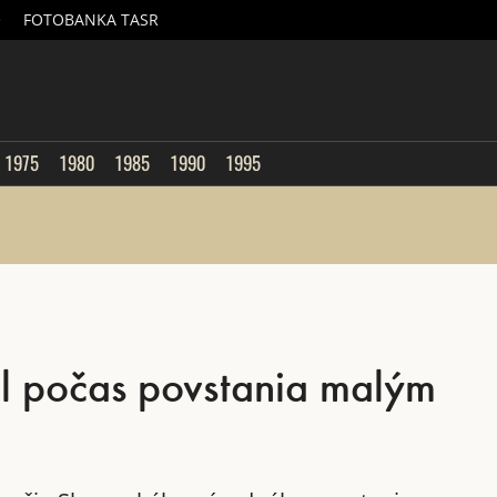
é
FOTOBANKA TASR
sk
1975
1980
1985
1990
1995
l počas povstania malým