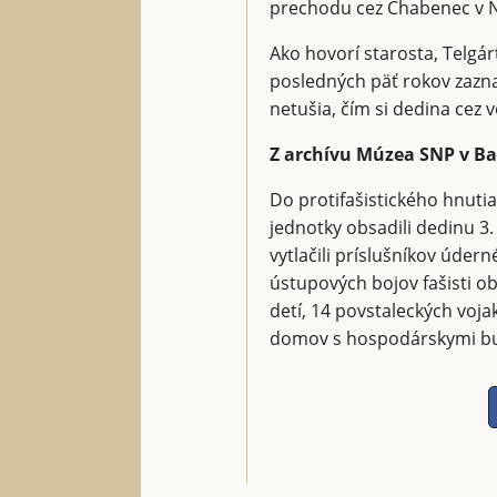
prechodu cez Chabenec v N
Ako hovorí starosta, Telgárt
posledných päť rokov zazna
netušia, čím si dedina cez v
Z archívu Múzea SNP v Ban
Do protifašistického hnutia
jednotky obsadili dedinu 3
vytlačili príslušníkov úder
ústupových bojov fašisti obe
detí, 14 povstaleckých voj
domov s hospodárskymi b