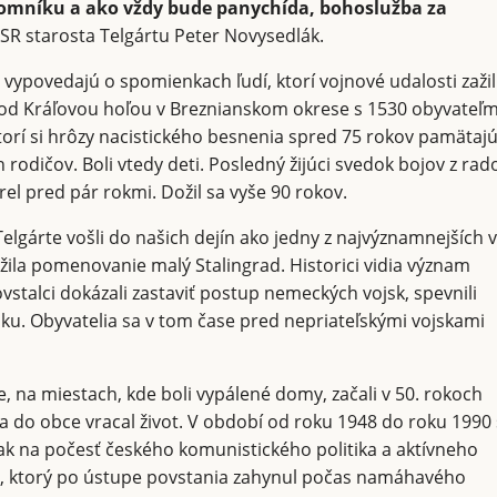
pomníku a ako vždy bude panychída, bohoslužba za
ASR starosta Telgártu Peter Novysedlák.
ypovedajú o spomienkach ľudí, ktorí vojnové udalosti zažil
 pod Kráľovou hoľou v Breznianskom okrese s 1530 obyvateľm
 ktorí si hrôzy nacistického besnenia spred 75 rokov pamätaj
 rodičov. Boli vtedy deti. Posledný žijúci svedok bojov z rad
el pred pár rokmi. Dožil sa vyše 90 rokov.
Telgárte vošli do našich dejín ako jedny z najvýznamnejších v
žila pomenovanie malý Stalingrad. Historici vidia význam
ovstalci dokázali zastaviť postup nemeckých vojsk, spevnili
oku. Obyvatelia sa v tom čase pred nepriateľskými vojskami
, na miestach, kde boli vypálené domy, začali v 50. rokoch
a do obce vracal život. V období od roku 1948 do roku 1990
tak na počesť českého komunistického politika a aktívneho
, ktorý po ústupe povstania zahynul počas namáhavého