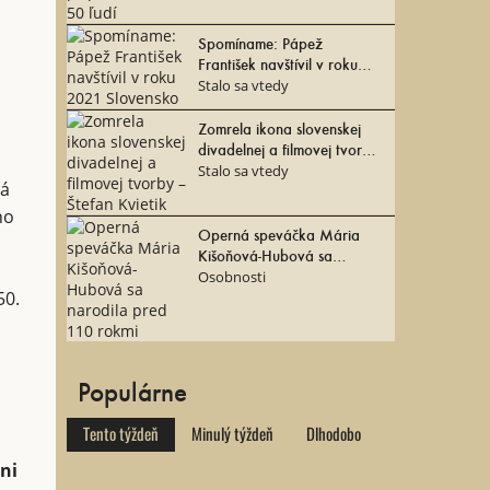
Spomíname: Pápež
František navštívil v roku
2021 Slovensko
Stalo sa vtedy
Zomrela ikona slovenskej
divadelnej a filmovej tvorby
– Štefan Kvietik
Stalo sa vtedy
ná
ho
Operná speváčka Mária
Kišoňová-Hubová sa
narodila pred 110 rokmi
Osobnosti
50.
Populárne
Tento týždeň
Minulý týždeň
Dlhodobo
ni