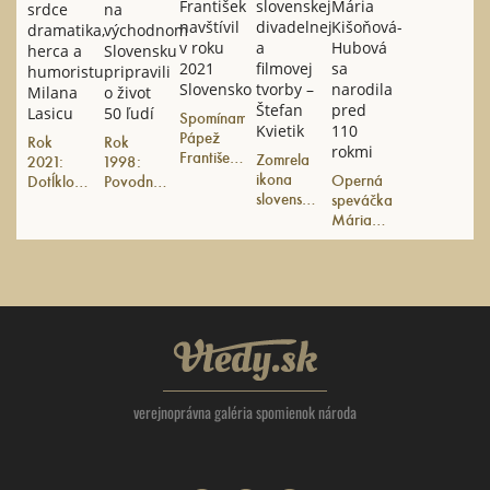
Spomíname:
Pápež
Rok
Rok
František
Zomrela
2021:
1998:
navštívil v
ikona
Operná
Dotĺklo
Povodne
roku
slovenskej
speváčka
srdce
na
2021
divadelnej
Mária
dramatika,
východnom
Slovensko
a filmovej
Kišoňová-
herca a
Slovensku
tvorby –
Hubová
humoristu
pripravili
Štefan
sa
Milana
o život
Kvietik
narodila
Lasicu
50 ľudí
pred 110
rokmi
Vtedy.sk
verejnoprávna galéria spomienok národa