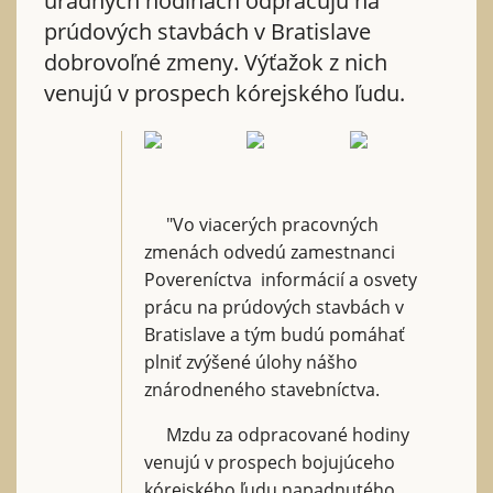
úradných hodinách odpracujú na
prúdových stavbách v Bratislave
dobrovoľné zmeny. Výťažok z nich
venujú v prospech kórejského ľudu.
"Vo viacerých pracovných
zmenách odvedú zamestnanci
Povereníctva informácií a osvety
prácu na prúdových stavbách v
Bratislave a tým budú pomáhať
plniť zvýšené úlohy nášho
znárodneného stavebníctva.
Mzdu za odpracované hodiny
venujú v prospech bojujúceho
kórejského ľudu napadnutého