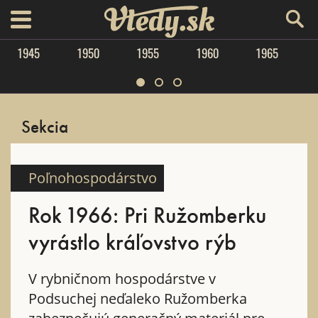
Vtedy.sk
menu
1945
1950
1955
1960
1965
Sekcia
Poľnohospodárstvo
Rok 1966: Pri Ružomberku
vyrástlo kráľovstvo rýb
V rybničnom hospodárstve v
Podsuchej neďaleko Ružomberka