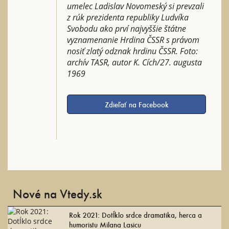
umelec Ladislav Novomeský si prevzali
z rúk prezidenta republiky Ludvíka
Svobodu ako prví najvyššie štátne
vyznamenanie Hrdina ČSSR s právom
nosiť zlatý odznak hrdinu ČSSR. Foto:
archív TASR, autor K. Cích/27. augusta
1969
Zdieľať na Facebook
Nové na Vtedy.sk
Rok 2021: Dotĺklo srdce dramatika, herca a
humoristu Milana Lasicu