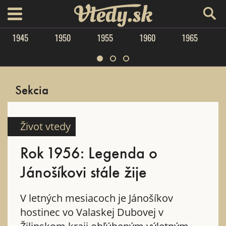
Vtedy.sk
menu
1945
1950
1955
1960
1965
Sekcia
Život vtedy
Rok 1956: Legenda o
Jánošíkovi stále žije
V letných mesiacoch je Jánošíkov
hostinec vo Valaskej Dubovej v