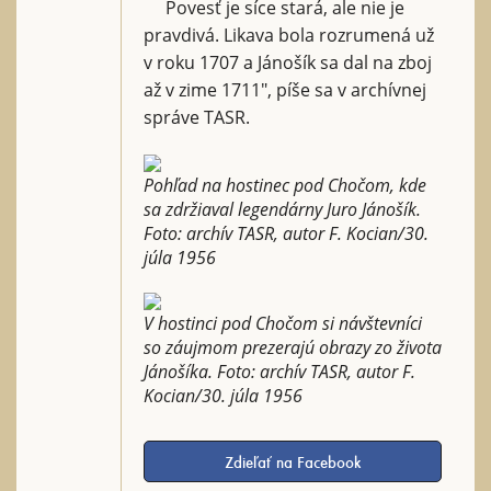
Povesť je síce stará, ale nie je
pravdivá. Likava bola rozrumená už
v roku 1707 a Jánošík sa dal na zboj
až v zime 1711", píše sa v archívnej
správe TASR.
Pohľad na hostinec pod Chočom, kde
sa zdržiaval legendárny Juro Jánošík.
Foto: archív TASR, autor F. Kocian/30.
júla 1956
V hostinci pod Chočom si návštevníci
so záujmom prezerajú obrazy zo života
Jánošíka. Foto: archív TASR, autor F.
Kocian/30. júla 1956
Zdieľať na Facebook