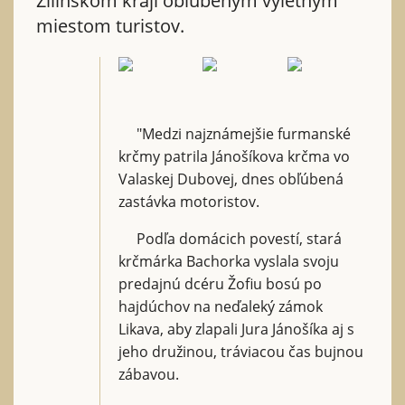
Žilinskom kraji obľúbeným výletným
miestom turistov.
"Medzi najznámejšie furmanské
krčmy patrila Jánošíkova krčma vo
Valaskej Dubovej, dnes obľúbená
zastávka motoristov.
Podľa domácich povestí, stará
krčmárka Bachorka vyslala svoju
predajnú dcéru Žofiu bosú po
hajdúchov na neďaleký zámok
Likava, aby zlapali Jura Jánošíka aj s
jeho družinou, tráviacou čas bujnou
zábavou.