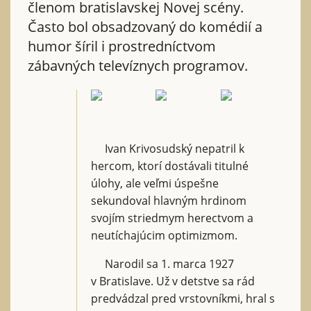
členom bratislavskej Novej scény.
Často bol obsadzovaný do komédií a
humor šíril i prostredníctvom
zábavných televíznych programov.
Ivan Krivosudský nepatril k
hercom, ktorí dostávali titulné
úlohy, ale veľmi úspešne
sekundoval hlavným hrdinom
svojím striedmym herectvom a
neutíchajúcim optimizmom.
Narodil sa 1. marca 1927
v Bratislave. Už v detstve sa rád
predvádzal pred vrstovníkmi, hral s