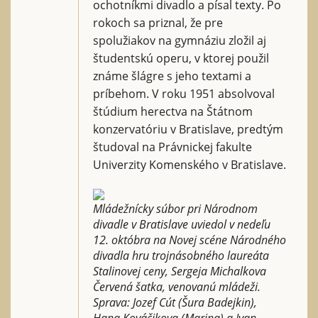
ochotníkmi divadlo a písal texty. Po
rokoch sa priznal, že pre
spolužiakov na gymnáziu zložil aj
študentskú operu, v ktorej použil
známe šlágre s jeho textami a
príbehom. V roku 1951 absolvoval
štúdium herectva na Štátnom
konzervatóriu v Bratislave, predtým
študoval na Právnickej fakulte
Univerzity Komenského v Bratislave.
Mládežnícky súbor pri Národnom
divadle v Bratislave uviedol v nedeľu
12. októbra na Novej scéne Národného
divadla hru trojnásobného laureáta
Stalinovej ceny, Sergeja Michalkova
Červená šatka, venovanú mládeži.
Sprava: Jozef Cút (Šura Badejkin),
Hana Kováčikova (Marina) a Ivan