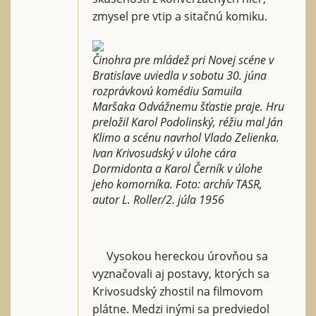
zmysel pre vtip a sitačnú komiku.
Činohra pre mládež pri Novej scéne v
Bratislave uviedla v sobotu 30. júna
rozprávkovú komédiu Samuila
Maršaka Odvážnemu šťastie praje. Hru
preložil Karol Podolinský, réžiu mal Ján
Klimo a scénu navrhol Vlado Zelienka.
Ivan Krivosudský v úlohe cára
Dormidonta a Karol Černík v úlohe
jeho komorníka. Foto: archív TASR,
autor L. Roller/2. júla 1956
Vysokou hereckou úrovňou sa
vyznačovali aj postavy, ktorých sa
Krivosudský zhostil na filmovom
plátne. Medzi inými sa predviedol