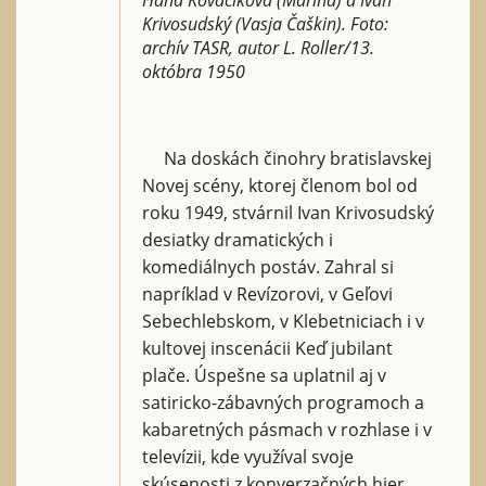
Krivosudský (Vasja Čaškin). Foto:
archív TASR, autor L. Roller/13.
októbra 1950
Na doskách činohry bratislavskej
Novej scény, ktorej členom bol od
roku 1949, stvárnil Ivan Krivosudský
desiatky dramatických i
komediálnych postáv. Zahral si
napríklad v Revízorovi, v Geľovi
Sebechlebskom, v Klebetniciach i v
kultovej inscenácii Keď jubilant
plače. Úspešne sa uplatnil aj v
satiricko-zábavných programoch a
kabaretných pásmach v rozhlase i v
televízii, kde využíval svoje
skúsenosti z konverzačných hier,