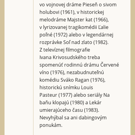
vo vojnovej dráme Pieseň o sivom
holubovi (1961), v historickej
melodráme Majster kat (1966),
v lyrizovanej tragikomédii Ľalie
poľné (1972) alebo v legendárnej
rozprávke Soľ nad zlato (1982).
Z televíznej filmografie
Ivana Krivosudského treba
spomenúť rodinnú drámu Červené
víno (1976), nezabudnuteľnú
komédiu Sváko Ragan (1976),
historickú snímku Louis
Pasteur (1977) alebo seriály Na
baňu klopajú (1980) a Lekár
umierajúceho času (1983).
Nevyhýbal sa ani dabingovým
ponukám.