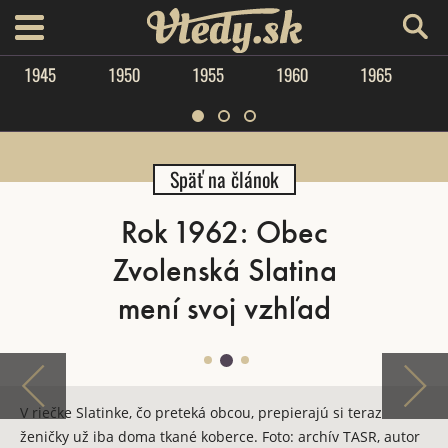
Vtedy.sk
menu
1945
1950
1955
1960
1965
Späť na článok
Rok 1962: Obec
Zvolenská Slatina
mení svoj vzhľad
V riečke Slatinke, čo preteká obcou, prepierajú si teraz
ženičky už iba doma tkané koberce. Foto: archív TASR, autor