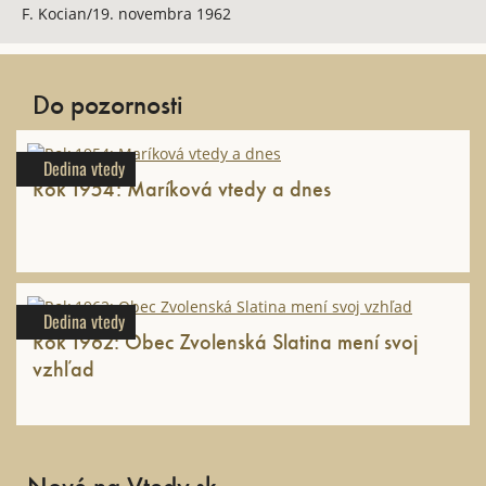
F. Kocian/19. novembra 1962
Do pozornosti
Dedina vtedy
Rok 1954: Maríková vtedy a dnes
Dedina vtedy
Rok 1962: Obec Zvolenská Slatina mení svoj
vzhľad
Nové na Vtedy.sk