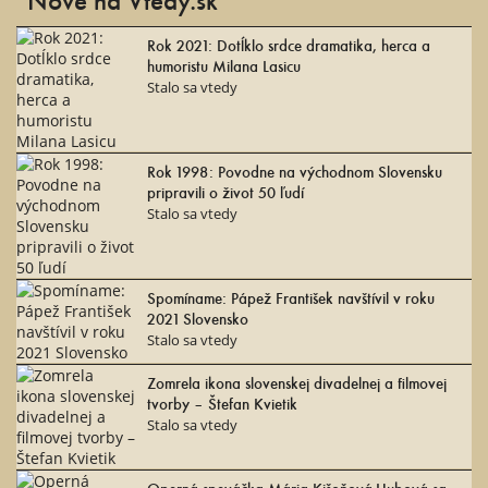
Rok 2021: Dotĺklo srdce dramatika, herca a
humoristu Milana Lasicu
Stalo sa vtedy
Rok 1998: Povodne na východnom Slovensku
pripravili o život 50 ľudí
Stalo sa vtedy
Spomíname: Pápež František navštívil v roku
2021 Slovensko
Stalo sa vtedy
Zomrela ikona slovenskej divadelnej a filmovej
tvorby – Štefan Kvietik
Stalo sa vtedy
Operná speváčka Mária Kišoňová-Hubová sa