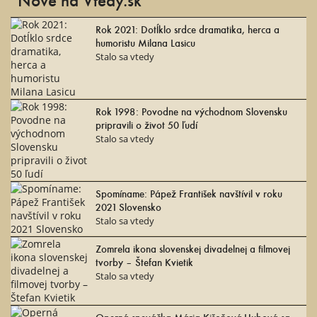
Rok 2021: Dotĺklo srdce dramatika, herca a
humoristu Milana Lasicu
Stalo sa vtedy
Rok 1998: Povodne na východnom Slovensku
pripravili o život 50 ľudí
Stalo sa vtedy
Spomíname: Pápež František navštívil v roku
2021 Slovensko
Stalo sa vtedy
Zomrela ikona slovenskej divadelnej a filmovej
tvorby – Štefan Kvietik
Stalo sa vtedy
Operná speváčka Mária Kišoňová-Hubová sa