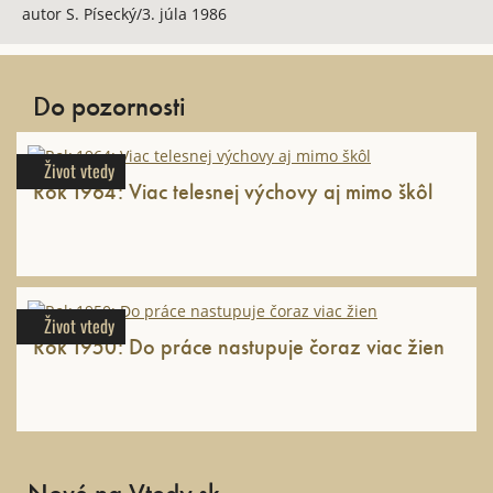
autor S. Písecký/3. júla 1986
Do pozornosti
Život vtedy
Rok 1964: Viac telesnej výchovy aj mimo škôl
Život vtedy
Rok 1950: Do práce nastupuje čoraz viac žien
Nové na Vtedy.sk