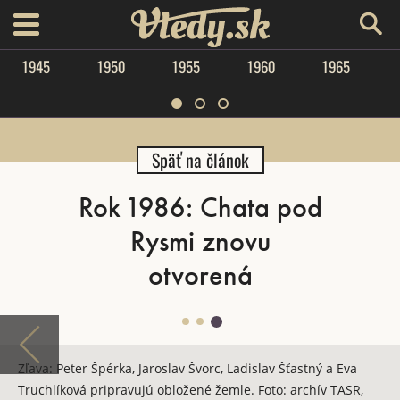
Vtedy.sk
menu
1945
1950
1955
1960
1965
Späť na článok
Rok 1986: Chata pod
Rysmi znovu
otvorená
Zľava: Peter Špérka, Jaroslav Švorc, Ladislav Šťastný a Eva
Truchlíková pripravujú obložené žemle. Foto: archív TASR,