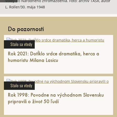
Voľby do Národného zhromaždenia. Foto: archív TASR, autor
L. Roller/30. mája 1948
Do pozornosti
Stalo sa vtedy
Rok 2021: Dotĺklo srdce dramatika, herca a
humoristu Milana Lasicu
Stalo sa vtedy
Rok 1998: Povodne na východnom Slovensku
pripravili o život 50 ľudí