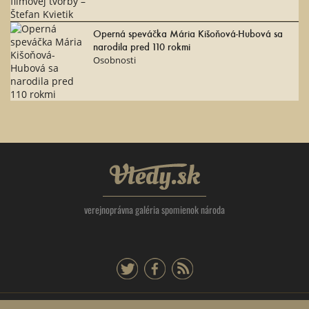
Operná speváčka Mária Kišoňová-Hubová sa
narodila pred 110 rokmi
Osobnosti
Vtedy.sk
verejnoprávna galéria spomienok národa
twitter
facebook
rss