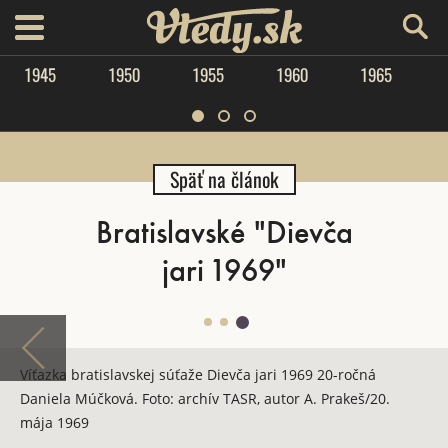
Vtedy.sk
menu
1945
1950
1955
1960
1965
Späť na článok
Bratislavské "Dievča
jari 1969"
Víťazka bratislavskej súťaže Dievča jari 1969 20-ročná
Daniela Múčková. Foto: archív TASR, autor A. Prakeš/20.
mája 1969