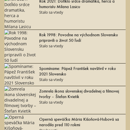
Rok 2021: Dotĺklo srdce dramatika, herca a
humoristu Milana Lasicu
Stalo sa vtedy
Rok 1998: Povodne na východnom Slovensku
pripravili o život 50 ľudí
Stalo sa vtedy
Spomíname: Pápež František navštívil v roku
2021 Slovensko
Stalo sa vtedy
Zomrela ikona slovenskej divadelnej a filmovej
tvorby – Štefan Kvietik
Stalo sa vtedy
Operná speváčka Mária Kišoňová-Hubová sa
narodila pred 110 rokmi