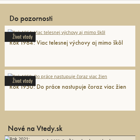
Do pozornosti
Život vtedy
Rok 1964: Viac telesnej výchovy aj mimo škôl
Život vtedy
Rok 1950: Do práce nastupuje čoraz viac žien
Nové na Vtedy.sk