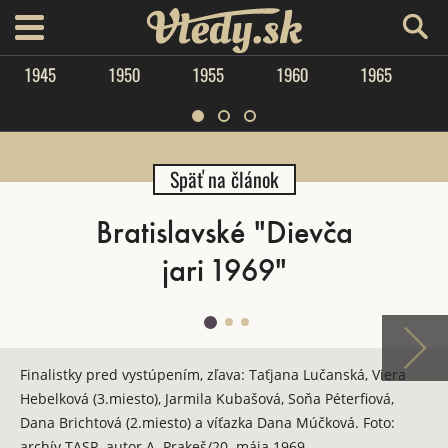
Vtedy.sk
menu
1945
1950
1955
1960
1965
Späť na článok
Bratislavské "Dievča
jari 1969"
Finalistky pred vystúpením, zľava: Taťjana Lučanská, Viera
Hebelková (3.miesto), Jarmila Kubašová, Soňa Péterfiová,
Dana Brichtová (2.miesto) a víťazka Dana Múčková. Foto:
archív TASR, autor A. Prakeš/20. mája 1969