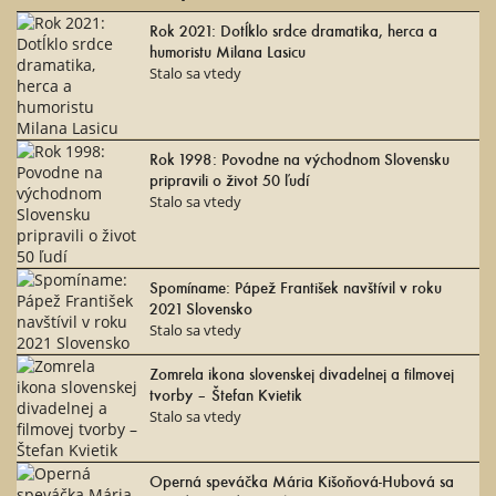
Rok 2021: Dotĺklo srdce dramatika, herca a
humoristu Milana Lasicu
Stalo sa vtedy
Rok 1998: Povodne na východnom Slovensku
pripravili o život 50 ľudí
Stalo sa vtedy
Spomíname: Pápež František navštívil v roku
2021 Slovensko
Stalo sa vtedy
Zomrela ikona slovenskej divadelnej a filmovej
tvorby – Štefan Kvietik
Stalo sa vtedy
Operná speváčka Mária Kišoňová-Hubová sa