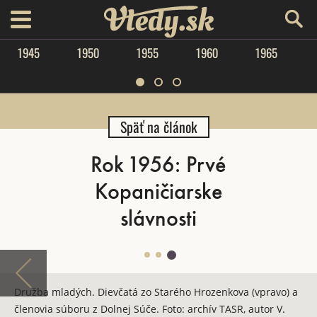
Vtedy.sk
menu
1945
1950
1955
1960
1965
Späť na článok
Rok 1956: Prvé
Kopaničiarske
slávnosti
Družba mladých. Dievčatá zo Starého Hrozenkova (vpravo) a
členovia súboru z Dolnej Súče. Foto: archív TASR, autor V.