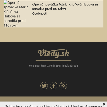
Operná speváčka Mária Kišoňová-Hubová sa
narodila pred 110 rokmi
Osobnosti
Vtedy.sk
verejnoprávna galéria spomienok národa
twitter
facebook
rss
Tlačová agentúra Slovenskej republiky, Dúbravská cesta 14 841 04 Bratislava -
✖
Súhlasím s použitím cookies na Vtedy.sk, ktoré využívame na
mestská časť Karlova Ves, IČO: 31320414, EV 42/22/SWP