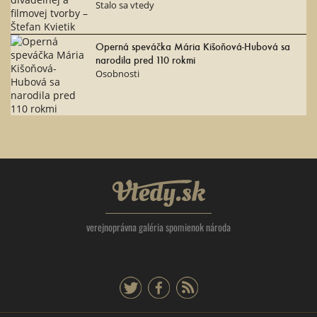
Stalo sa vtedy
Operná speváčka Mária Kišoňová-Hubová sa
narodila pred 110 rokmi
Osobnosti
Vtedy.sk
verejnoprávna galéria spomienok národa
twitter
facebook
rss