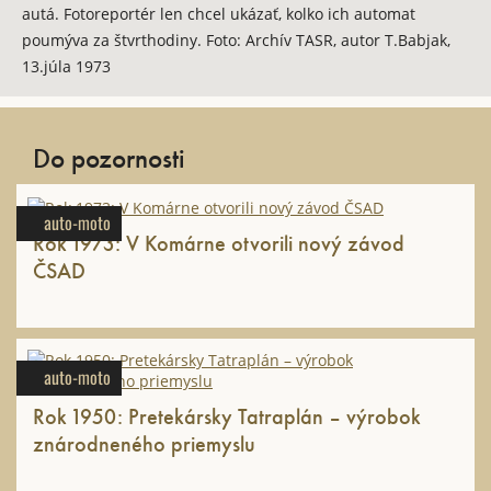
autá. Fotoreportér len chcel ukázať, kolko ich automat
poumýva za štvrthodiny. Foto: Archív TASR, autor T.Babjak,
13.júla 1973
Do pozornosti
auto-moto
Rok 1973: V Komárne otvorili nový závod
ČSAD
auto-moto
Rok 1950: Pretekársky Tatraplán – výrobok
znárodneného priemyslu