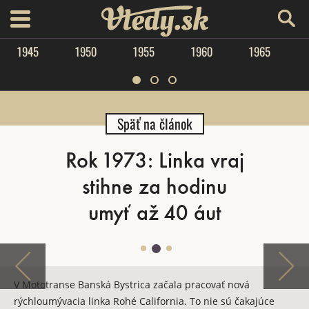
Vtedy.sk
menu
1945
1950
1955
1960
1965
Späť na článok
Rok 1973: Linka vraj
stihne za hodinu
umyť až 40 áut
V Mototranse Banská Bystrica začala pracovať nová
rýchloumývacia linka Rohé California. To nie sú čakajúce