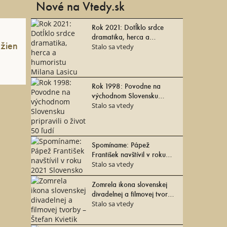
Nové na Vtedy.sk
Rok 2021: Dotĺklo srdce
dramatika, herca a
 žien
humoristu Milana Lasicu
Stalo sa vtedy
Rok 1998: Povodne na
východnom Slovensku
pripravili o život 50 ľudí
Stalo sa vtedy
Spomíname: Pápež
František navštívil v roku
2021 Slovensko
Stalo sa vtedy
Zomrela ikona slovenskej
divadelnej a filmovej tvorby
– Štefan Kvietik
Stalo sa vtedy