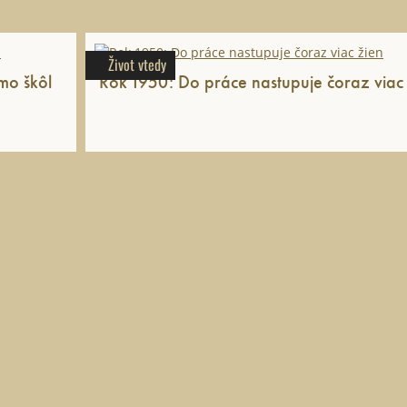
Život vtedy
mo škôl
Rok 1950: Do práce nastupuje čoraz viac