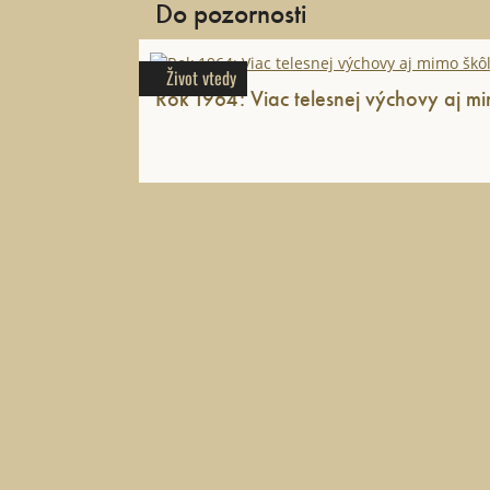
Do pozornosti
Život vtedy
Rok 1964: Viac telesnej výchovy aj mi