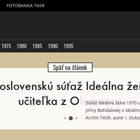
é
FOTOBANKA TASR
sk
1975
1980
1985
1990
1995
Späť na článok
oslovenskú súťaž Ideálna že
učiteľka z Olomouca
Súťaž Ideálna žena 1970 u
Jiřiny Bohdalovej s ideál
Archív TASR, autor I. Dub