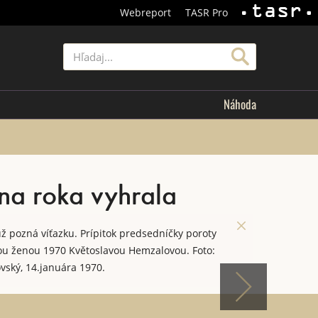
Webreport
TASR Pro
TASR
Hľadať
Náhoda
na roka vyhrala
ž pozná víťazku. Prípitok predsedníčky poroty
nou ženou 1970 Květoslavou Hemzalovou. Foto:
ovský, 14.januára 1970.