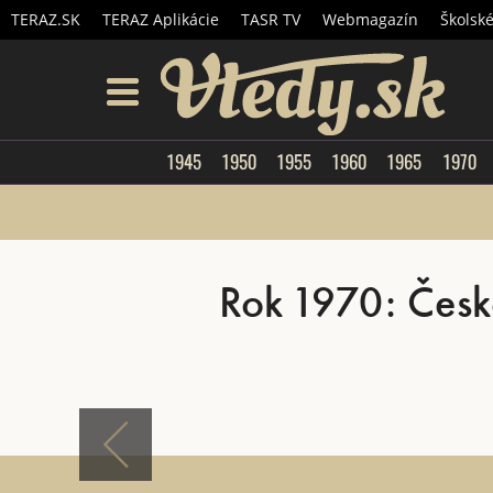
TERAZ.SK
TERAZ Aplikácie
TASR TV
Webmagazín
Školsk
Vtedy.
menu
1945
1950
1955
1960
1965
1970
Rok 1970: Česk