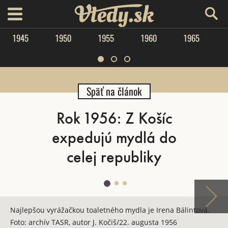
Vtedy.sk
menu
1945
1950
1955
1960
1965
Späť na článok
Rok 1956: Z Košíc
expedujú mydlá do
celej republiky
Najlepšou vyrážačkou toaletného mydla je Irena Bálintová.
Foto: archív TASR, autor J. Kočiš/22. augusta 1956