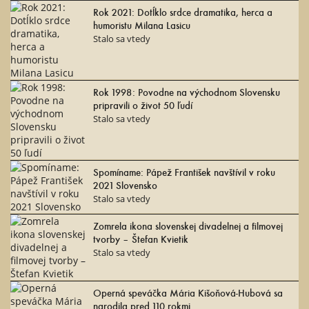
Rok 2021: Dotĺklo srdce dramatika, herca a
humoristu Milana Lasicu
Stalo sa vtedy
Rok 1998: Povodne na východnom Slovensku
pripravili o život 50 ľudí
Stalo sa vtedy
Spomíname: Pápež František navštívil v roku
2021 Slovensko
Stalo sa vtedy
Zomrela ikona slovenskej divadelnej a filmovej
tvorby – Štefan Kvietik
Stalo sa vtedy
Operná speváčka Mária Kišoňová-Hubová sa
narodila pred 110 rokmi