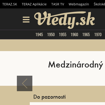
TERAZ.SK
TERAZ Aplikácie
TASR TV
Webmagazín
Školsk
Vtedy.
menu
1945
1950
1955
1960
1965
1970
Medzinárodný d
Do pozornosti