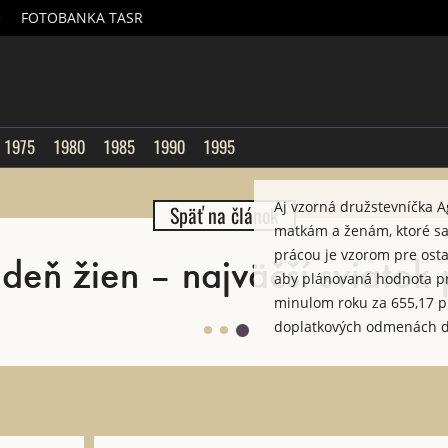
é
FOTOBANKA TASR
sk
1975
1980
1985
1990
1995
Aj vzorná družstevníčka Agá
Späť na článok
matkám a ženám, ktoré sa 
prácou je vzorom pre ostat
eň žien – najväčší sviatok 
aby plánovaná hodnota pra
minulom roku za 655,17 pr
doplatkových odmenách do
Za minulý rok odchovala 2
autor F. Kocian/6. marca 