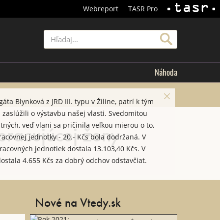
Webreport
TASR Pro
TASR
Hľadať
Náhoda
ta Blynková z JRD III. typu v Žiline, patrí k tým
zaslúžili o výstavbu našej vlasti. Svedomitou
ných, veď vlani sa pričinila veľkou mierou o to,
pracujúcej ženy
covnej jednotky - 20.- Kčs bola dodržaná. V
acovných jednotiek dostala 13.103,40 Kčs. V
stala 4.655 Kčs za dobrý odchov odstavčiat.
66 odstavčiat od 16 prasníc. Foto: archív TASR,
1956
Nové na Vtedy.sk