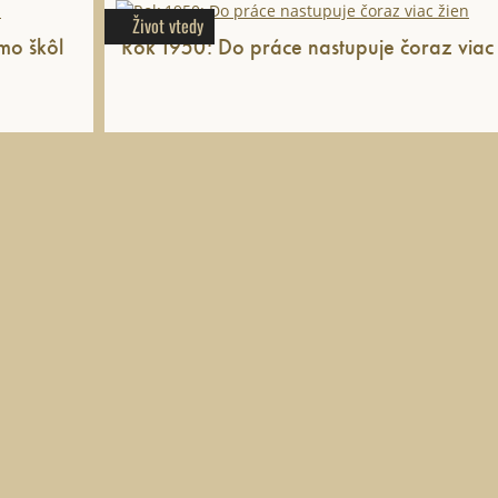
Život vtedy
mo škôl
Rok 1950: Do práce nastupuje čoraz viac