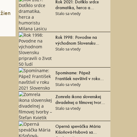
Rok 2021: Dotĺklo srdce
dramatika, herca a
 žien
humoristu Milana Lasicu
Stalo sa vtedy
Rok 1998: Povodne na
východnom Slovensku
pripravili o život 50 ľudí
Stalo sa vtedy
Spomíname: Pápež
František navštívil v roku
2021 Slovensko
Stalo sa vtedy
Zomrela ikona slovenskej
divadelnej a filmovej tvorby
– Štefan Kvietik
Stalo sa vtedy
Operná speváčka Mária
Kišoňová-Hubová sa