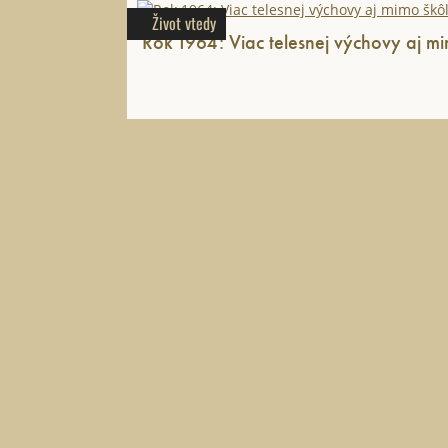
Život vtedy
Rok 1964: Viac telesnej výchovy aj mi