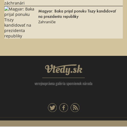
Magyar: Baka prijal ponuku Tiszy kandidovať
na prezidenta republiky
Zahraničie
Vtedy.sk
verejnoprávna galéria spomienok národa
twitter
facebook
rss