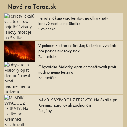
Nové na Teraz.sk
Ferraty lákajú viac turistov, najdlhší visutý
lanový most je na Skalke
Slovensko
V jednom z okresov Britskej Kolumbie vyhlásili
pre požiar núdzový stav
Zahraničie
Obyvatelia Malorky opäť demonštrovali proti
nadmernému turizmu
Zahraničie
MLADÍK VYPADOL Z FERRATY: Na Skalke pri
Kremnici zasahovali záchranári
Regióny