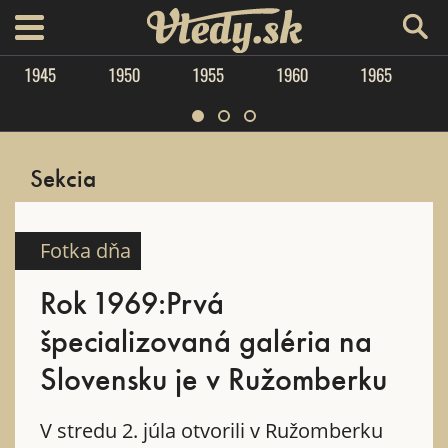
Vtedy.sk
menu
1945
1950
1955
1960
1965
Sekcia
Fotka dňa
Rok 1969:Prvá
špecializovaná galéria na
Slovensku je v Ružomberku
V stredu 2. júla otvorili v Ružomberku