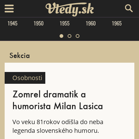
Vtedy.sk
menu
1945
1950
1955
1960
1965
Sekcia
Osobnosti
Zomrel dramatik a
humorista Milan Lasica
Vo veku 81rokov odišla do neba
legenda slovenského humoru.