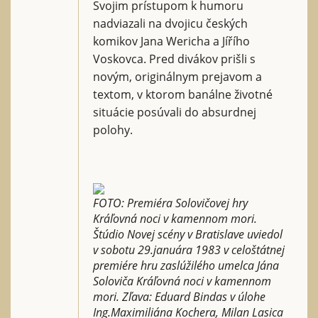
Svojim prístupom k humoru
nadviazali na dvojicu českých
komikov Jana Wericha a Jířího
Voskovca. Pred divákov prišli s
novým, originálnym prejavom a
textom, v ktorom banálne životné
situácie posúvali do absurdnej
polohy.
FOTO: Premiéra Solovičovej hry
Kráľovná noci v kamennom mori.
Štúdio Novej scény v Bratislave uviedol
v sobotu 29.januára 1983 v celoštátnej
premiére hru zaslúžilého umelca Jána
Soloviča Kráľovná noci v kamennom
mori. Zľava: Eduard Bindas v úlohe
Ing.Maximiliána Kochera, Milan Lasica