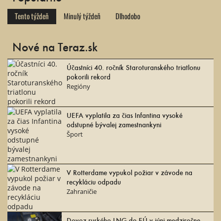
Tento týždeň
Minulý týždeň
Dlhodobo
Nové na Teraz.sk
Účastníci 40. ročník Staroturanského triatlonu
pokorili rekord
Regióny
UEFA vyplatila za čias Infantina vysoké
odstupné bývalej zamestnankyni
Šport
V Rotterdame vypukol požiar v závode na
recykláciu odpadu
Zahraničie
Dovoz ruského LNG do EÚ v júni medziročne