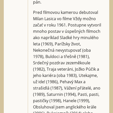
pán.
Pred filmovou kamerou debutoval
Milan Lasica vo filme Vždy možno
začať v roku 1961. Postupne vytvoril
mnoho postav v úspešných filmoch
ako napríklad Sladké hry minulého
leta (1969), Parížsky život,
Nekonečná nevystupovať (oba
1978), Buldoci a třešně (1981),
Srdečný pozdrav zezeměkoule
(1982), Traja veteráni, Jožko Púčik a
jeho kariéra (oba 1983), Utekajme,
už ide! (1986), Pehavý Max a
strašidlá (1987), Vážení přátelé, ano
(1989), Saturnin (1994), Pasti, pasti,
pastičky (1998), Hanele (1999),
Obsluhoval jsem anglického krále