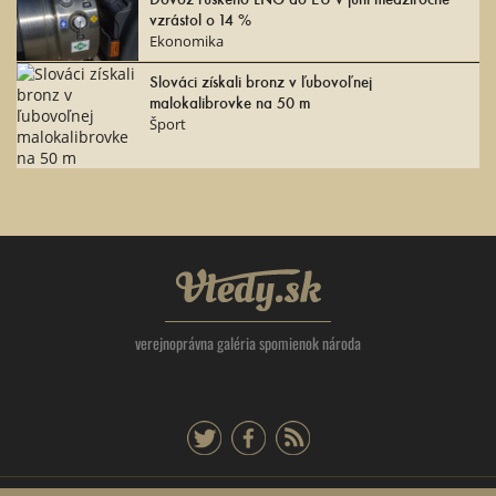
vzrástol o 14 %
Ekonomika
Slováci získali bronz v ľubovoľnej
malokalibrovke na 50 m
Šport
Vtedy.sk
verejnoprávna galéria spomienok národa
twitter
facebook
rss