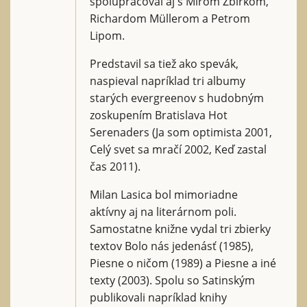
spolupracoval aj s Mirom Žbirkom,
Richardom Müllerom a Petrom
Lipom.
Predstavil sa tiež ako spevák,
naspieval napríklad tri albumy
starých evergreenov s hudobným
zoskupením Bratislava Hot
Serenaders (Ja som optimista 2001,
Celý svet sa mračí 2002, Keď zastal
čas 2011).
Milan Lasica bol mimoriadne
aktívny aj na literárnom poli.
Samostatne knižne vydal tri zbierky
textov Bolo nás jedenásť (1985),
Piesne o ničom (1989) a Piesne a iné
texty (2003). Spolu so Satinským
publikovali napríklad knihy