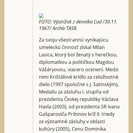
FOTO: Výstrižok z denníka Ľud /30.11.
1967/ Archív TASR.
Za svoju všestrannú vynikajúcu
umeleckú činnosť získal Milan
Lasica, ktorý bol ženatý s herečkou,
diplomatkou a političkou Magdou
Vášáryovou, viacero ocenení. Medzi
nimi Krištáľové krídlo za celoživotné
dielo (1997 spoločne s J. Satinským),
Medailu za zásluhu I. stupňa od
prezidenta Českej republiky Václava
Havla (2003), od prezidenta SR Ivana
Gašparoviča Pribinov kríž II. triedy
za významné zásluhy v oblasti
kultúry (2005), Cenu Dominika