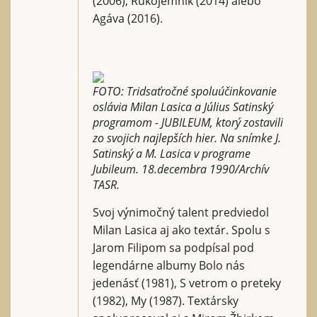
(2006), Rukojemník (2014) alebo
Agáva (2016).
FOTO: Tridsaťročné spoluúčinkovanie
oslávia Milan Lasica a Július Satinský
programom - JUBILEUM, ktorý zostavili
zo svojich najlepších hier. Na snímke J.
Satinský a M. Lasica v programe
Jubileum. 18.decembra 1990/Archív
TASR.
Svoj výnimočný talent predviedol
Milan Lasica aj ako textár. Spolu s
Jarom Filipom sa podpísal pod
legendárne albumy Bolo nás
jedenásť (1981), S vetrom o preteky
(1982), My (1987). Textársky