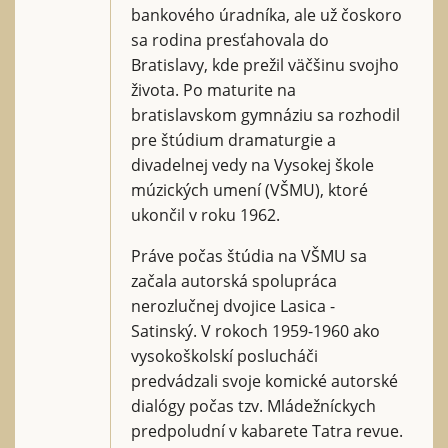
bankového úradníka, ale už čoskoro
sa rodina presťahovala do
Bratislavy, kde prežil väčšinu svojho
života. Po maturite na
bratislavskom gymnáziu sa rozhodil
pre štúdium dramaturgie a
divadelnej vedy na Vysokej škole
múzických umení (VŠMU), ktoré
ukončil v roku 1962.
Práve počas štúdia na VŠMU sa
začala autorská spolupráca
nerozlučnej dvojice Lasica -
Satinský. V rokoch 1959-1960 ako
vysokoškolskí poslucháči
predvádzali svoje komické autorské
dialógy počas tzv. Mládežníckych
predpoludní v kabarete Tatra revue.