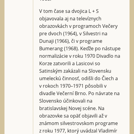
V tom čase sa dvojica L + S
objavovala aj na televíznych
obrazovkách v programoch Večery
pre dvoch (1964), v Silvestri na
Dunaji (1966), či v programe
Bumerang (1968). Keďže po nástupe
normalizácie v roku 1970 Divadlo na
Korze zatvorili a Lasicovi so
Satinským zakázali na Slovensku
umeleckú činnosť, odišli do Čiech a
v rokoch 1970–1971 pôsobili v
divadle Večerní Brno. Po návrate na
Slovensko účinkovali na
bratislavskej Novej scéne. Na
obrazovke sa opäť objavili až v
známom silvestrovskom programe
z roku 1977, ktorý uvádzal Vladimír