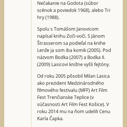
Nečakanie na Godota (súbor
scénok a poviedok 1968), alebo Tri
hry (1988).
Spolu s Tomášom Janovicom
napísal knihu Zoči-voči. S Jánom
Štrasserom sa podieľal na knihe
Lenže ja som iba komik (2005). Pod
názvom Bodka (2007) a Bodka II.
(2009) Lasicovi knižne vyšli fejtóny.
Od roku 2005 pôsobil Milan Lasica
ako prezident Medzinárodného
filmového festivalu (MFF) Art Film
Fest Trenčianske Teplice (v
súčasnosti Art Film Fest Košice). V
roku 2014 mu na ňom udelili Cenu
Karla Čapka.