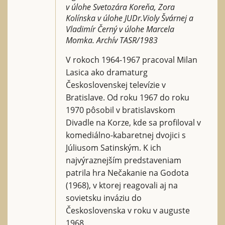
v úlohe Svetozára Koreňa, Zora
Kolínska v úlohe JUDr.Violy Švárnej a
Vladimír Černý v úlohe Marcela
Momka. Archív TASR/1983
V rokoch 1964-1967 pracoval Milan
Lasica ako dramaturg
Československej televízie v
Bratislave. Od roku 1967 do roku
1970 pôsobil v bratislavskom
Divadle na Korze, kde sa profiloval v
komediálno-kabaretnej dvojici s
Júliusom Satinským. K ich
najvýraznejším predstaveniam
patrila hra Nečakanie na Godota
(1968), v ktorej reagovali aj na
sovietsku inváziu do
Československa v roku v auguste
1968.