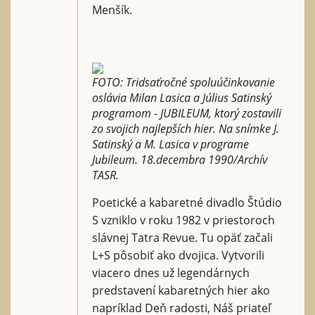
Menšík.
FOTO: Tridsaťročné spoluúčinkovanie
oslávia Milan Lasica a Július Satinský
programom - JUBILEUM, ktorý zostavili
zo svojich najlepších hier. Na snímke J.
Satinský a M. Lasica v programe
Jubileum. 18.decembra 1990/Archív
TASR.
Poetické a kabaretné divadlo Štúdio
S vzniklo v roku 1982 v priestoroch
slávnej Tatra Revue. Tu opäť začali
L+S pôsobiť ako dvojica. Vytvorili
viacero dnes už legendárnych
predstavení kabaretných hier ako
napríklad Deň radosti, Náš priateľ