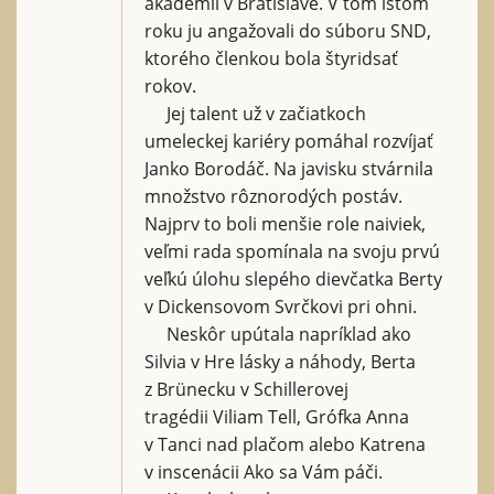
akadémii v Bratislave. V tom istom
roku ju angažovali do súboru SND,
ktorého členkou bola štyridsať
rokov.
Jej talent už v začiatkoch
umeleckej kariéry pomáhal rozvíjať
Janko Borodáč. Na javisku stvárnila
množstvo rôznorodých postáv.
Najprv to boli menšie role naiviek,
veľmi rada spomínala na svoju prvú
veľkú úlohu slepého dievčatka Berty
v Dickensovom Svrčkovi pri ohni.
Neskôr upútala napríklad ako
Silvia v Hre lásky a náhody, Berta
z Brünecku v Schillerovej
tragédii Viliam Tell, Grófka Anna
v Tanci nad plačom alebo Katrena
v inscenácii Ako sa Vám páči.