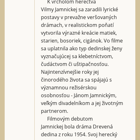
K vrcholom herectva
Vilmy Jamnickej sa zaradili lyrické
postavy v prevažne veršovaných
drámach, v realistickom poňatí
vytvorila výrazné kreácie matiek,
starien, bosoriek, cigánok. Vo filme
sa uplatnila ako typ dedinskej ženy
vyznačujúcej sa klebetníctvom,
čudáctvom či uštipačnosťou.
Najintenzívnejšie roky jej
činorodého života sa spájajú s
významnou režisérskou
osobnosťou - Jánom Jamnickým,
veľkým divadelníkom a jej životným
partnerom.
Filmovým debutom
Jamnickej bola dráma Drevená
dedina z roku 1954. Svoj herecký