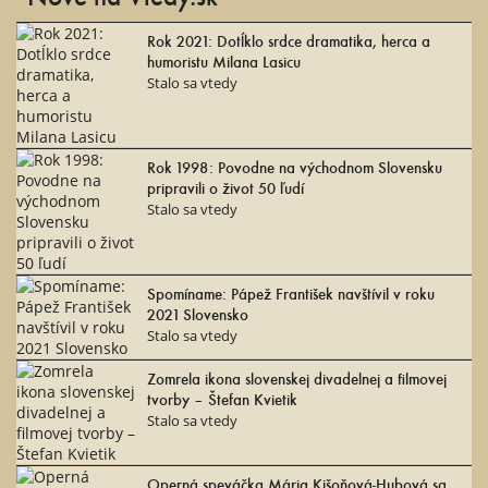
Rok 2021: Dotĺklo srdce dramatika, herca a
humoristu Milana Lasicu
Stalo sa vtedy
Rok 1998: Povodne na východnom Slovensku
pripravili o život 50 ľudí
Stalo sa vtedy
Spomíname: Pápež František navštívil v roku
2021 Slovensko
Stalo sa vtedy
Zomrela ikona slovenskej divadelnej a filmovej
tvorby – Štefan Kvietik
Stalo sa vtedy
Operná speváčka Mária Kišoňová-Hubová sa