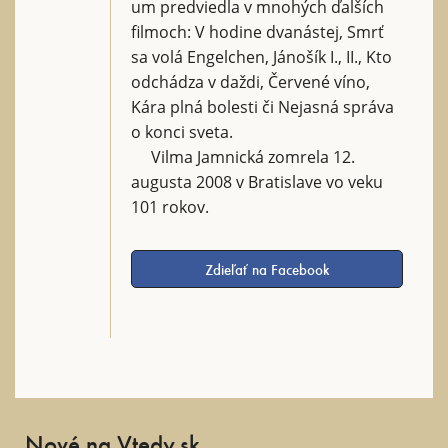
um predviedla v mnohých ďalších
filmoch: V hodine dvanástej, Smrť
sa volá Engelchen, Jánošík I., II., Kto
odchádza v daždi, Červené víno,
Kára plná bolesti či Nejasná správa
o konci sveta.
Vilma Jamnická zomrela 12.
augusta 2008 v Bratislave vo veku
101 rokov.
Zdieľať na Facebook
Nové na Vtedy.sk