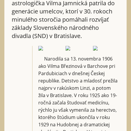
astrologička Vilma Jamnická patrila do
generácie umelcov, ktorí v 30. rokoch
minulého storočia pomáhali rozvíjať
základy Slovenského národného
divadla (SND) v Bratislave.
Narodila sa 13. novembra 1906
ako Vilma Březinová v Barchove pri
Pardubiciach v dnešnej Českej
republike. Detstvo a mladosť prežila
najprv v rakúskom Linzi, a potom
žila v Bratislave. V roku 1925 ako 19-
ročná začala študovať medicínu,
rýchlo ju však vymenila za herectvo,
ktorého štúdium ukončila v roku
1929 na Hudobnej a dramatickej