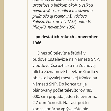
Bratislave a blízkom okolí. S veľkou
zvedavosťou zasadla k televíznemu
prijímaču aj rodina inž. Václava
Kalaša. Foto: archív TASR, autor V.
Přibyl/3. novembra 1956
...
po desiatich rokoch - november
1966
Dnes sú televízne štúdiá v
budove Čs.televízie na Námestí SNP,
v budove Čs.rozhlasu na Zochovej
ulici a záznamové televízne štúdio v
objekte bývalej mestskej tržnice na
Námestí SNP. Do konca t.r. je
plánovaný počet televízorov 485
000, čím pripadá jeden televízor na
2.7 domácností. Na rast počtu
koncesionárov vplýva ešte nie