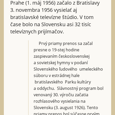
Prahe (1. máj 1956) začalo z Bratislavy
3. novembra 1956 vysielať aj
bratislavské televízne štúdio. V tom
čase bolo na Slovensku asi 32 tisíc
televíznych prijímačov.
Prvý priamy prenos sa začal
presne o 19-stej hodine
zaspievaním československej
a sovietskej hymny v podaní
Slovenského ľudového umeleckého
súboru v estrádnej hale
bratislavského Parku kultúry
a oddychu. Slávnostný program bol
venovaný 30. výročiu začatia
rozhlasového vysielania na
Slovensku (3. august 1926). Tento
priamy prenos bol súčasne prvým