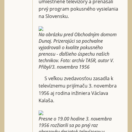
umiestnené televízory a prenášali
prvý program pokusného vysielania
na Slovensku.
Na obrázku pred Obchodným domom
Dunaj. Prizerajúci sa pochvalne
vyjadrovali o kvalite pokusného
prenosu - ďalšieho úspechu našich
technikov. Foto: archív TASR, autor V.
Přibyl/3. novembra 1956
S veľkou zvedavosťou zasadla k
televíznemu prijímaču 3. novembra
1956 aj rodina inžiniera Václava
Kalaša.
Presne o 19.00 hodine 3. novembra
1956 rozžiarili sa po prvý raz
obrazovky desiatok televízorov v