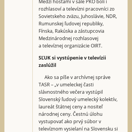
Medzi hosťami v sále PKO boli i
rozhlasoví a televízni pracovníci zo
Sovietskeho zväzu, Juhoslávie, NDR,
Rumunskej ľudovej republiky,
Fínska, Rakúska a zástupcovia
Medzinárodnej rozhlasovej
a televíznej organizácie OIRT.
SĽUK si vystúpenie v televízii
zaslúžil
Ako sa píše v archívnej správe
TASR – „v umeleckej časti
slávnostného večera vystúpil
Slovenský ľudový umelecký kolektív,
laureát štátnej ceny a nositeľ
národnej ceny. Čestnú úlohu
vystupovať ako prvý súbor v
televíznom vysielaní na Slovensku si