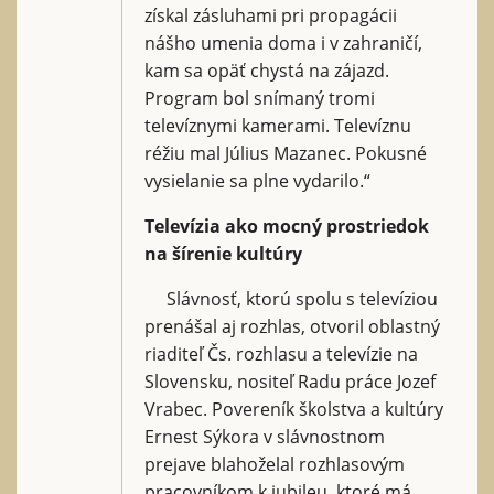
získal zásluhami pri propagácii
nášho umenia doma i v zahraničí,
kam sa opäť chystá na zájazd.
Program bol snímaný tromi
televíznymi kamerami. Televíznu
réžiu mal Július Mazanec. Pokusné
vysielanie sa plne vydarilo.“
Televízia ako mocný prostriedok
na šírenie kultúry
Slávnosť, ktorú spolu s televíziou
prenášal aj rozhlas, otvoril oblastný
riaditeľ Čs. rozhlasu a televízie na
Slovensku, nositeľ Radu práce Jozef
Vrabec. Povereník školstva a kultúry
Ernest Sýkora v slávnostnom
prejave blahoželal rozhlasovým
pracovníkom k jubileu, ktoré má