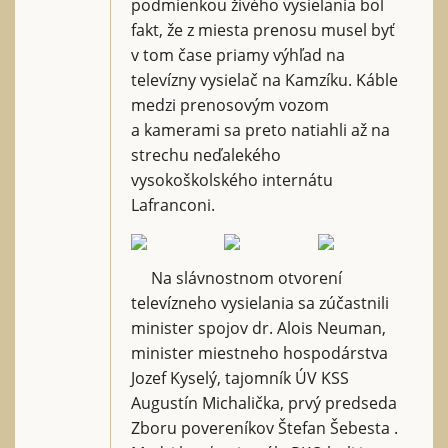
podmienkou živého vysielania bol
fakt, že z miesta prenosu musel byť
v tom čase priamy výhľad na
televízny vysielač na Kamzíku. Káble
medzi prenosovým vozom
a kamerami sa preto natiahli až na
strechu neďalekého
vysokoškolského internátu
Lafranconi.
Na slávnostnom otvorení
televízneho vysielania sa zúčastnili
minister spojov dr. Alois Neuman,
minister miestneho hospodárstva
Jozef Kyselý, tajomník ÚV KSS
Augustín Michalička, prvý predseda
Zboru povereníkov Štefan Šebesta .