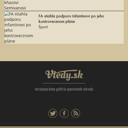
FA stiahla podporu Infantinovi po jeho
kontroverznom pláne
Šport
Vtedy.sk
verejnoprávna galéria spomienok národa
twitter
facebook
rss