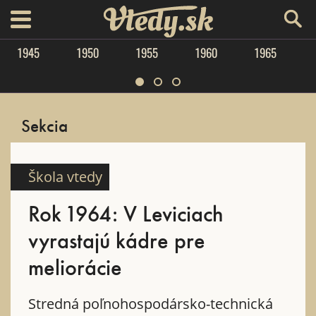
Vtedy.sk
menu
1945
1950
1955
1960
1965
Sekcia
Škola vtedy
Rok 1964: V Leviciach
vyrastajú kádre pre
meliorácie
Stredná poľnohospodársko-technická