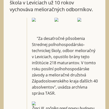
škola v Leviciach už 10 rokov
vychováva melioračných odborníkov.
"Za desaťročné pôsobenia
Strednej poľnohospodársko-
technickej školy, odbor melioračný
v Leviciach, opustilo brány tejto
inštitúcie 218 maturantov. V tomto
roku posilní poľnohospodárske
závody a melioračné družstvá
Západoslovenského kraja ďalších 40
absolventov", uvádza archívna
správa TASR.
Žiaci III. ročníka pred novou budovou