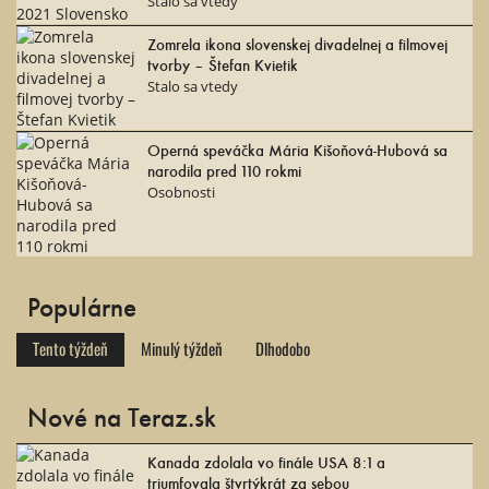
Stalo sa vtedy
Zomrela ikona slovenskej divadelnej a filmovej
tvorby – Štefan Kvietik
Stalo sa vtedy
Operná speváčka Mária Kišoňová-Hubová sa
narodila pred 110 rokmi
Osobnosti
Populárne
Tento týždeň
Minulý týždeň
Dlhodobo
Nové na Teraz.sk
Kanada zdolala vo finále USA 8:1 a
triumfovala štvrtýkrát za sebou