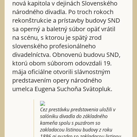
nová kapitola v dejinách Slovenského
národného divadla. Po troch rokoch
rekonštrukcie a prístavby budovy SND
sa operný a baletný súbor opäť vrátil
na scénu, s ktorou je spätý zrod
slovenského profesionálneho
divadelníctva. Obnovenú budovu SND,
ktorú obom súborom odovzdali 19.
mája oficiálne otvorili slávnostným
predstavením opery národného
umelca Eugena Suchoňa Svätopluk.
Cez prestávku predstavenia uložili v
salóniku divadla do základného
kameňa spolu s puzdrom so
zakladacou listinou budovy z roku
1886 aj puzdro so zakladacou listinou