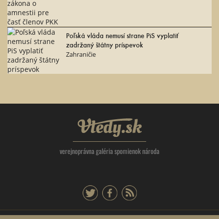
Poľská vláda nemusí strane PiS vyplatiť
zadržaný štátny príspevok
Zahraničie
Vtedy.sk
verejnoprávna galéria spomienok národa
twitter
facebook
rss