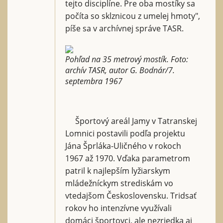
tejto disciplíne. Pre oba mostíky sa
počíta so sklznicou z umelej hmoty",
píše sa v archívnej správe TASR.
Pohľad na 35 metrový mostík. Foto:
archív TASR, autor G. Bodnár/7.
septembra 1967
Športový areál Jamy v Tatranskej
Lomnici postavili podľa projektu
Jána Šprláka-Uličného v rokoch
1967 až 1970. Vďaka parametrom
patril k najlepším lyžiarskym
mládežníckym strediskám vo
vtedajšom Československu. Tridsať
rokov ho intenzívne využívali
domáci športovci, ale nezriedka aj