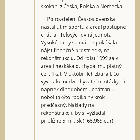
skokani z Česka, Poľska a Nemecka.
Po rozdelení Československa
nastal útlm športu a areál postupne
chátral. Telovýchovná jednota
Vysoké Tatry sa márne pokúšala
nájsť finančné prostriedky na
rekonštrukciu. Od roku 1999 sa v
areáli neskákalo, chýbal mu platný
certifikát. V októbri ich zbúrali, čo
vyvolalo medzi obyvateľmi otázky, či
napriek dlhodobému chátraniu
nebol takýto radikálny krok
predčasný. Náklady na
rekonštrukciu by si vyžiadali
približne 5 mil. Sk (165.969 eur).