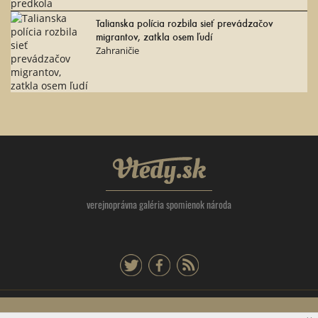
Talianska polícia rozbila sieť prevádzačov
migrantov, zatkla osem ľudí
Zahraničie
Vtedy.sk
verejnoprávna galéria spomienok národa
twitter
facebook
rss
Tlačová agentúra Slovenskej republiky, Dúbravská cesta 14 841 04 Bratislava -