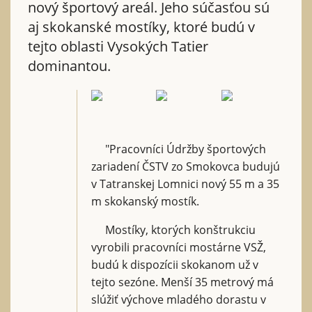
nový športový areál. Jeho súčasťou sú
aj skokanské mostíky, ktoré budú v
tejto oblasti Vysokých Tatier
dominantou.
"Pracovníci Údržby športových
zariadení ČSTV zo Smokovca budujú
v Tatranskej Lomnici nový 55 m a 35
m skokanský mostík.
Mostíky, ktorých konštrukciu
vyrobili pracovníci mostárne VSŽ,
budú k dispozícii skokanom už v
tejto sezóne. Menší 35 metrový má
slúžiť výchove mladého dorastu v