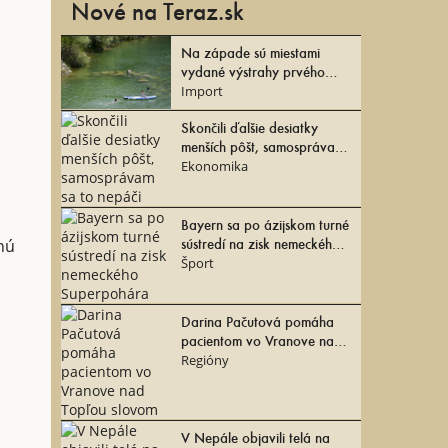
Nové na Teraz.sk
Na západe sú miestami
vydané výstrahy prvého
stupňa pred horúčavami
Import
Skončili ďalšie desiatky
menších pôšt, samosprávam
sa to nepáči
Ekonomika
Bayern sa po ázijskom turné
sústredí na zisk nemeckého
lnú
Superpohára
Šport
Darina Pačutová pomáha
pacientom vo Vranove nad
Topľou slovom
Regióny
V Nepále objavili telá na