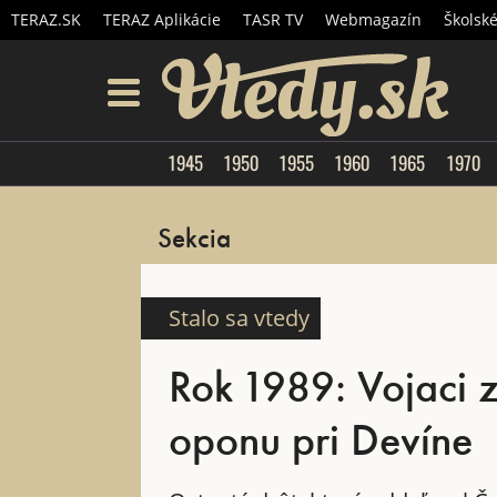
TERAZ.SK
TERAZ Aplikácie
TASR TV
Webmagazín
Školsk
Vtedy.
menu
1945
1950
1955
1960
1965
1970
Sekcia
Stalo sa vtedy
Rok 1989: Vojaci z
oponu pri Devíne