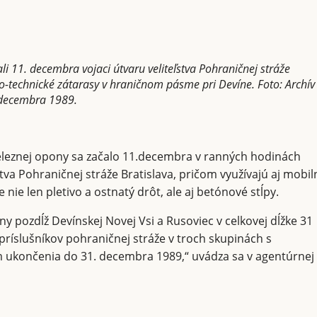
 11. decembra vojaci útvaru veliteľstva Pohraničnej stráže
o-technické zátarasy v hraničnom pásme pri Devíne. Foto: Archív
.decembra 1989.
eznej opony sa začalo 11.decembra v ranných hodinách
ľstva Pohraničnej stráže Bratislava, pričom využívajú aj mobi
 nie len pletivo a ostnatý drôt, ale aj betónové stĺpy.
 pozdĺž Devínskej Novej Vsi a Rusoviec v celkovej dĺžke 31
príslušníkov pohraničnej stráže v troch skupinách s
ukončenia do 31. decembra 1989,“ uvádza sa v agentúrnej