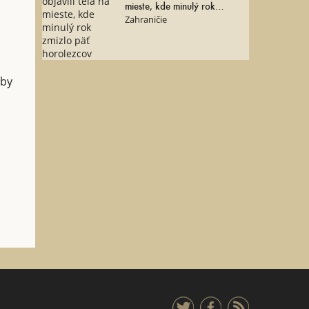
mieste, kde minulý rok
zmizlo päť horolezcov
Zahraničie
aby