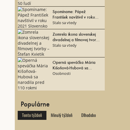
Spomíname: Pápež
František navštívil v roku
2021 Slovensko
Stalo sa vtedy
Zomrela ikona slovenskej
divadelnej a filmovej tvorby
– Štefan Kvietik
Stalo sa vtedy
Operná speváčka Mária
Kišoňová-Hubová sa
narodila pred 110 rokmi
Osobnosti
Populárne
Tento týždeň
Minulý týždeň
Dlhodobo