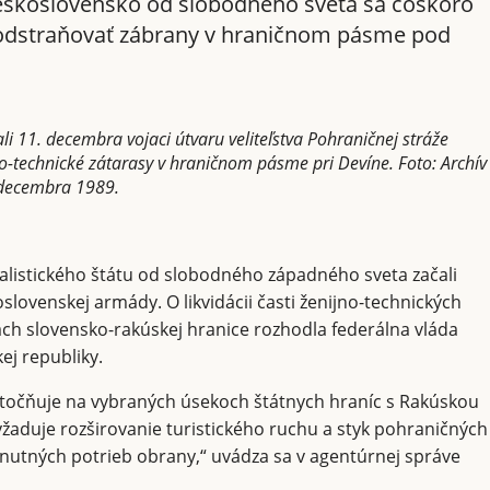
Československo od slobodného sveta sa čoskoro
i odstraňovať zábrany v hraničnom pásme pod
 11. decembra vojaci útvaru veliteľstva Pohraničnej stráže
o-technické zátarasy v hraničnom pásme pri Devíne. Foto: Archív
.decembra 1989.
listického štátu od slobodného západného sveta začali
lovenskej armády. O likvidácii časti ženijno-technických
ach slovensko-rakúskej hranice rozhodla federálna vláda
ej republiky.
očňuje na vybraných úsekoch štátnych hraníc s Rakúskou
yžaduje rozširovanie turistického ruchu a styk pohraničných
hnutných potrieb obrany,“ uvádza sa v agentúrnej správe