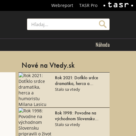
Webreport
TASR Pro
TASR
Hľadať
Náhoda
Nové na Vtedy.sk
Rok 2021: Dotĺklo srdce
dramatika, herca a
humoristu Milana Lasicu
Stalo sa vtedy
Rok 1998: Povodne na
východnom Slovensku
pripravili o život 50 ľudí
Stalo sa vtedy