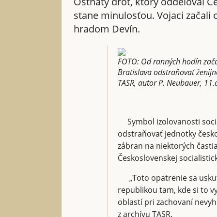
Ostnatý drôt, ktorý oddeľoval 
stane minulosťou. Vojaci začal
hradom Devín.
FOTO: Od ranných hodín začali
Bratislava odstraňovať ženijn
TASR, autor P. Neubauer, 11
Symbol izolovanosti socia
odstraňovať jednotky českos
zábran na niektorých časti
Československej socialistick
„Toto opatrenie sa uskut
republikou tam, kde si to v
oblastí pri zachovaní nevy
z archívu TASR.