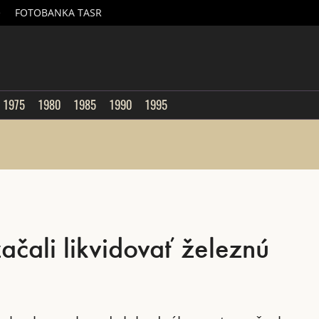
é
FOTOBANKA TASR
sk
1975
1980
1985
1990
1995
ačali likvidovať železnú