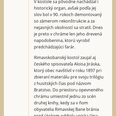
V kostole sa pôvodne nachádzal i
historický organ, avšak podľa jej
slov bol v 90. rokoch demontovaný
so zámerom rekonštrukcie a za
nejasných okolností sa stratil. Dnes
je preto v chráme len jeho drevená
napodobenina, ktorú vyrobil
predchádzajúci farár.
Rimavskobanský kostol zaujal aj
českého spisovateľa Aloisa Jiráska,
ktorý obec navštívil v roku 1897 pri
zbieraní materiálu pre svoju trilógiu
z husitských čias pod názvom
Bratstvo. Do priestoru opevneného
chrámu umiestnil jednu zo scén
druhej knihy, kedy sa v ňom
obyvatelia Rimavskej Bane bránia
pred útokom oddielu vojska Jána