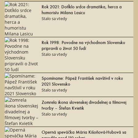
Rok 2021: Dotĺklo srdce dramatika, herca a
humoristu Milana Lasicu
Stalo sa vtedy
Rok 1998: Povodne na východnom Slovensku
pripravili o život 50 ľudí
Stalo sa vtedy
Spomíname: Pápež František navštívil v roku
2021 Slovensko
Stalo sa vtedy
Zomrela ikona slovenskej divadelnej a filmovej
tvorby – Štefan Kvietik
Stalo sa vtedy
Operná speváčka Mária Kišoňová-Hubová sa
narodila pred 110 rokmi