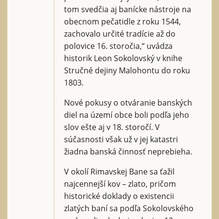
tom svedčia aj banícke nástroje na
obecnom pečatidle z roku 1544,
zachovalo určité tradície až do
polovice 16. storočia,“ uvádza
historik Leon Sokolovský v knihe
Stručné dejiny Malohontu do roku
1803.
Nové pokusy o otváranie banských
diel na území obce boli podľa jeho
slov ešte aj v 18. storočí. V
súčasnosti však už v jej katastri
žiadna banská činnosť neprebieha.
V okolí Rimavskej Bane sa ťažil
najcennejší kov – zlato, pričom
historické doklady o existencii
zlatých baní sa podľa Sokolovského