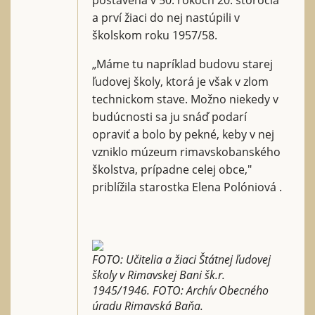
a prví žiaci do nej nastúpili v
školskom roku 1957/58.
„Máme tu napríklad budovu starej
ľudovej školy, ktorá je však v zlom
technickom stave. Možno niekedy v
budúcnosti sa ju snáď podarí
opraviť a bolo by pekné, keby v nej
vzniklo múzeum rimavskobanského
školstva, prípadne celej obce,"
priblížila starostka Elena Polóniová .
FOTO: Učitelia a žiaci Štátnej ľudovej
školy v Rimavskej Bani šk.r.
1945/1946. FOTO: Archív Obecného
úradu Rimavská Baňa.