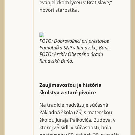
evanjelickom lýceu v Bratislave,“
hovorí starostka .
FOTO: Dobrovoľníci pri prestavbe
Pamätníka SNP v Rimavskej Bani.
FOTO: Archív Obecného úradu
Rimavská Baňa.
Zaujímavosťou je história
školstva a staré pivnice
Na tradície nadväzuje súčasná
Základná škola (ZŠ) s materskou
školou Juraja Palkoviča. Budova, v
ktorej ZŠ sídli v súčasnosti, bola
postavená v 50. rokoch 20. storočia