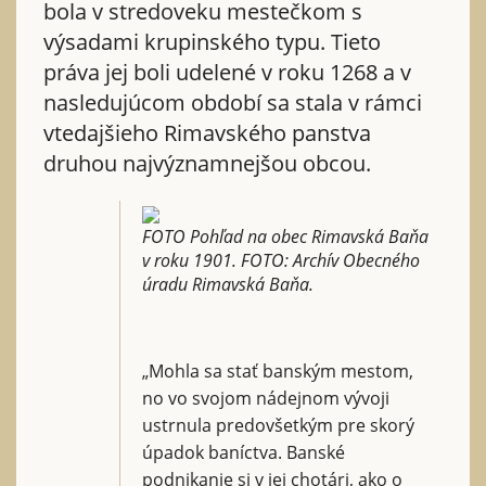
bola v stredoveku mestečkom s
výsadami krupinského typu. Tieto
práva jej boli udelené v roku 1268 a v
nasledujúcom období sa stala v rámci
vtedajšieho Rimavského panstva
druhou najvýznamnejšou obcou.
FOTO Pohľad na obec Rimavská Baňa
v roku 1901. FOTO: Archív Obecného
úradu Rimavská Baňa.
„Mohla sa stať banským mestom,
no vo svojom nádejnom vývoji
ustrnula predovšetkým pre skorý
úpadok baníctva. Banské
podnikanie si v jej chotári, ako o