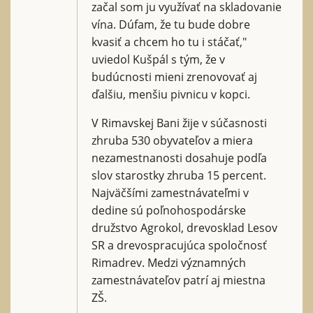
začal som ju využívať na skladovanie
vína. Dúfam, že tu bude dobre
kvasiť a chcem ho tu i stáčať,"
uviedol Kušpál s tým, že v
budúcnosti mieni zrenovovať aj
ďalšiu, menšiu pivnicu v kopci.
V Rimavskej Bani žije v súčasnosti
zhruba 530 obyvateľov a miera
nezamestnanosti dosahuje podľa
slov starostky zhruba 15 percent.
Najväčšími zamestnávateľmi v
dedine sú poľnohospodárske
družstvo Agrokol, drevosklad Lesov
SR a drevospracujúca spoločnosť
Rimadrev. Medzi významných
zamestnávateľov patrí aj miestna
ZŠ.