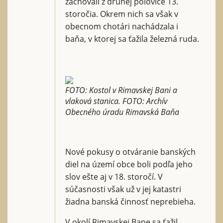
zachovali z druhej polovice 13.
storočia. Okrem nich sa však v
obecnom chotári nachádzala i
baňa, v ktorej sa ťažila železná ruda.
FOTO: Kostol v Rimavskej Bani a
vlaková stanica. FOTO: Archív
Obecného úradu Rimavská Baňa
Nové pokusy o otváranie banských
diel na území obce boli podľa jeho
slov ešte aj v 18. storočí. V
súčasnosti však už v jej katastri
žiadna banská činnosť neprebieha.
V okolí Rimavskej Bane sa ťažil