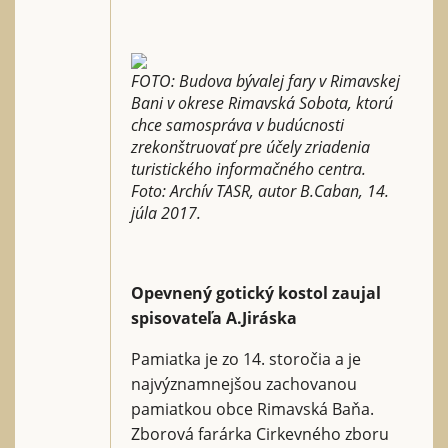
FOTO: Budova bývalej fary v Rimavskej
Bani v okrese Rimavská Sobota, ktorú
chce samospráva v budúcnosti
zrekonštruovať pre účely zriadenia
turistického informačného centra.
Foto: Archív TASR, autor B.Caban, 14.
júla 2017.
Opevnený gotický kostol zaujal
spisovateľa A.Jiráska
Pamiatka je zo 14. storočia a je
najvýznamnejšou zachovanou
pamiatkou obce Rimavská Baňa.
Zborová farárka Cirkevného zboru