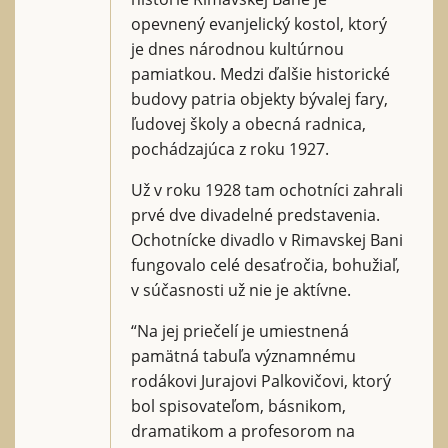
opevnený evanjelický kostol, ktorý
je dnes národnou kultúrnou
pamiatkou. Medzi ďalšie historické
budovy patria objekty bývalej fary,
ľudovej školy a obecná radnica,
pochádzajúca z roku 1927.
Už v roku 1928 tam ochotníci zahrali
prvé dve divadelné predstavenia.
Ochotnícke divadlo v Rimavskej Bani
fungovalo celé desaťročia, bohužiaľ,
v súčasnosti už nie je aktívne.
“Na jej priečelí je umiestnená
pamätná tabuľa významnému
rodákovi Jurajovi Palkovičovi, ktorý
bol spisovateľom, básnikom,
dramatikom a profesorom na