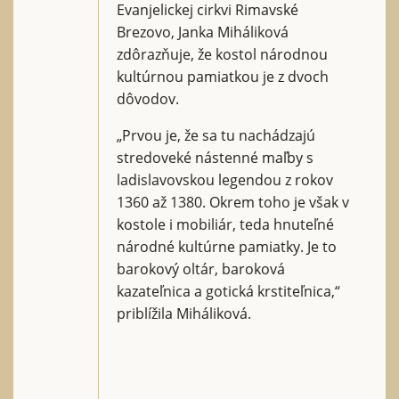
Evanjelickej cirkvi Rimavské
Brezovo, Janka Miháliková
zdôrazňuje, že kostol národnou
kultúrnou pamiatkou je z dvoch
dôvodov.
„Prvou je, že sa tu nachádzajú
stredoveké nástenné maľby s
ladislavovskou legendou z rokov
1360 až 1380. Okrem toho je však v
kostole i mobiliár, teda hnuteľné
národné kultúrne pamiatky. Je to
barokový oltár, baroková
kazateľnica a gotická krstiteľnica,“
priblížila Miháliková.