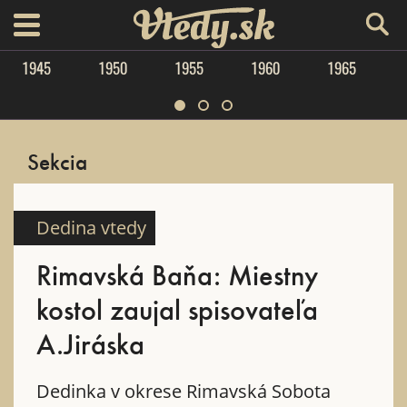
Vtedy.sk
menu
1945
1950
1955
1960
1965
Sekcia
Dedina vtedy
Rimavská Baňa: Miestny
kostol zaujal spisovateľa
A.Jiráska
Dedinka v okrese Rimavská Sobota