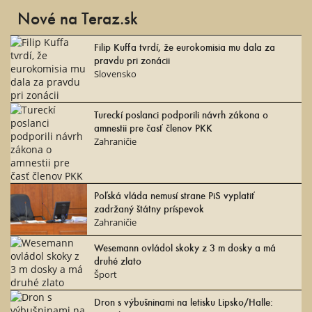
Nové na Teraz.sk
Filip Kuffa tvrdí, že eurokomisia mu dala za
pravdu pri zonácii
Slovensko
Tureckí poslanci podporili návrh zákona o
amnestii pre časť členov PKK
Zahraničie
Poľská vláda nemusí strane PiS vyplatiť
zadržaný štátny príspevok
Zahraničie
Wesemann ovládol skoky z 3 m dosky a má
druhé zlato
Šport
Dron s výbušninami na letisku Lipsko/Halle: