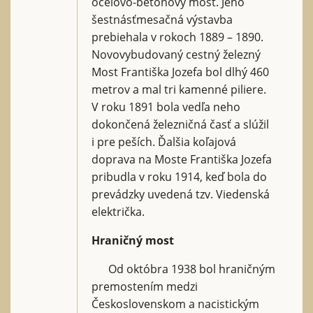
oceľovo-betónový most. Jeho
šestnásťmesačná výstavba
prebiehala v rokoch 1889 – 1890.
Novovybudovaný cestný železný
Most Františka Jozefa bol dlhý 460
metrov a mal tri kamenné piliere.
V roku 1891 bola vedľa neho
dokončená železničná časť a slúžil
i pre peších. Ďalšia koľajová
doprava na Moste Františka Jozefa
pribudla v roku 1914, keď bola do
prevádzky uvedená tzv. Viedenská
električka.
Hraničný most
Od októbra 1938 bol hraničným
premostením medzi
Československom a nacistickým