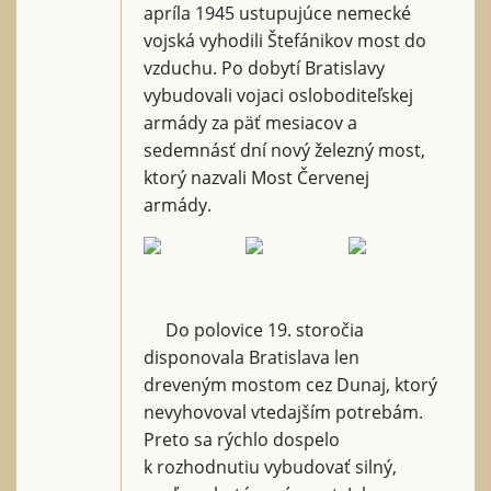
apríla 1945 ustupujúce nemecké
vojská vyhodili Štefánikov most do
vzduchu. Po dobytí Bratislavy
vybudovali vojaci osloboditeľskej
armády za päť mesiacov a
sedemnásť dní nový železný most,
ktorý nazvali Most Červenej
armády.
Do polovice 19. storočia
disponovala Bratislava len
dreveným mostom cez Dunaj, ktorý
nevyhovoval vtedajším potrebám.
Preto sa rýchlo dospelo
k rozhodnutiu vybudovať silný,