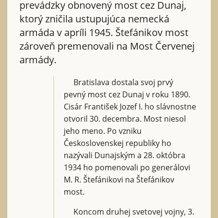
prevádzky obnovený most cez Dunaj,
ktorý zničila ustupujúca nemecká
armáda v apríli 1945. Štefánikov most
zároveň premenovali na Most Červenej
armády.
Bratislava dostala svoj prvý
pevný most cez Dunaj v roku 1890.
Cisár František Jozef I. ho slávnostne
otvoril 30. decembra. Most niesol
jeho meno. Po vzniku
Československej republiky ho
nazývali Dunajským a 28. októbra
1934 ho pomenovali po generálovi
M. R. Štefánikovi na Štefánikov
most.
Koncom druhej svetovej vojny, 3.