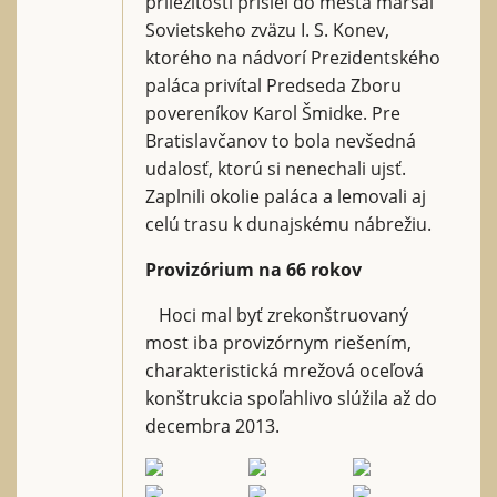
príležitosti prišiel do mesta maršál
Sovietskeho zväzu I. S. Konev,
ktorého na nádvorí Prezidentského
paláca privítal Predseda Zboru
povereníkov Karol Šmidke. Pre
Bratislavčanov to bola nevšedná
udalosť, ktorú si nenechali ujsť.
Zaplnili okolie paláca a lemovali aj
celú trasu k dunajskému nábrežiu.
Provizórium na 66 rokov
Hoci mal byť zrekonštruovaný
most iba provizórnym riešením,
charakteristická mrežová oceľová
konštrukcia spoľahlivo slúžila až do
decembra 2013.