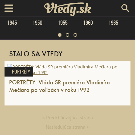
Vtedy.sk
menu
1945
1950
1955
1960
1965
STALO SA VTEDY
PORTRÉTY
PORTRÉTY: Vláda SR premiéra Vladimíra
Mečiara po voľbách v roku 1992
< Predchádzajúca strana
Nasledujúca strana >