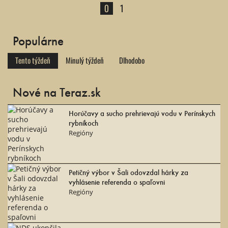
0
1
Populárne
Tento týždeň
Minulý týždeň
Dlhodobo
Nové na Teraz.sk
Horúčavy a sucho prehrievajú vodu v Perínskych
rybníkoch
Regióny
Petičný výbor v Šali odovzdal hárky za
vyhlásenie referenda o spaľovni
Regióny