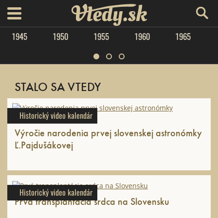
Vtedy.sk
menu
1945
1950
1955
1960
1965
STALO SA VTEDY
Historický video kalendár
Výročie narodenia prvej slovenskej astronómky
Ľ.Pajdušákovej
Historický video kalendár
Prvá transplantácia srdca na Slovensku