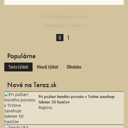
< Predchádzajúca strana
Nasledujúca strana >
0
1
Populárne
Tento týždeň
Minulý týždeň
Dlhodobo
Nové na Teraz.sk
Pri požiari lesného porastu v Trstíne zasahuje
takmer 50 hasičov
Regióny