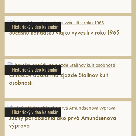
Historický video kalendár
Súčasnú kanadskú vlajku vyvesili v roku 1965
Historický video kalendár
Chruščov odsúdil na zjazde Stalinov kult
osobnosti
Historický video kalendár
Južný pól dosiahla ako prvá Amundsenova
výprava