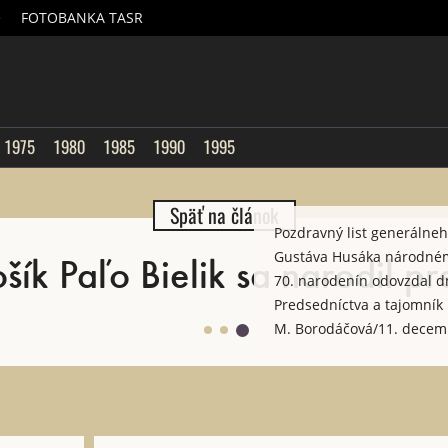
é
FOTOBANKA TASR
sk
1975
1980
1985
1990
1995
Späť na článok
Pozdravný list generálne
šík Paľo Bielik sa narodil p
Gustáva Husáka národnému 
70. narodenín odovzdal dn
Predsedníctva a tajomník 
M. Borodáčová/11. decem