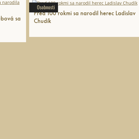
Osobnosti
Pred 100 rokmi sa narodil herec Ladislav
ubová sa
Chudík