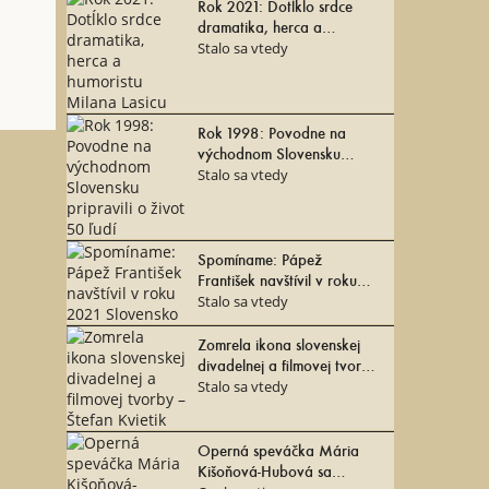
Rok 2021: Dotĺklo srdce
dramatika, herca a
humoristu Milana Lasicu
Stalo sa vtedy
Rok 1998: Povodne na
východnom Slovensku
pripravili o život 50 ľudí
Stalo sa vtedy
Spomíname: Pápež
František navštívil v roku
2021 Slovensko
Stalo sa vtedy
Zomrela ikona slovenskej
divadelnej a filmovej tvorby
– Štefan Kvietik
Stalo sa vtedy
Operná speváčka Mária
Kišoňová-Hubová sa