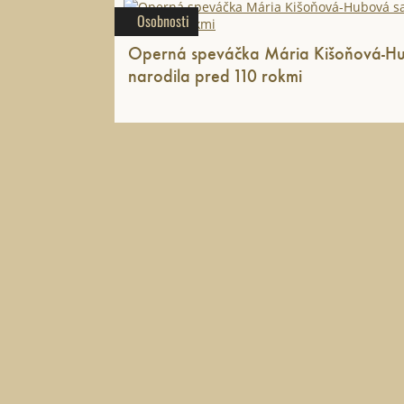
Osobnosti
Operná speváčka Mária Kišoňová-H
narodila pred 110 rokmi