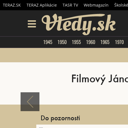
TERAZ.SK
TERAZ Aplikácie
TASR TV
Webmagazín
Školsk
Vtedy.
menu
1945
1950
1955
1960
1965
1970
Filmový Jáno
Do pozornosti