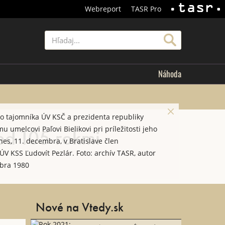
Webreport
TASR Pro
TASR
Hľadať
Náhoda
ho tajomníka ÚV KSČ a prezidenta republiky
red 105 rokmi
umelcovi Paľovi Bielikovi pri príležitosti jeho
es, 11. decembra, v Bratislave člen
ÚV KSS Ľudovít Pezlár. Foto: archív TASR, autor
bra 1980
Nové na Vtedy.sk